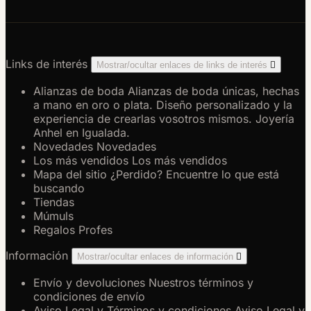
Links de interés
Mostrar/ocultar enlaces de links de interés

Alianzas de boda
Alianzas de boda únicas, hechas
a mano en oro o plata. Diseño personalizado y la
experiencia de crearlas vosotros mismos. Joyería
Anhel en Igualada.
Novedades
Novedades
Los más vendidos
Los más vendidos
Mapa del sitio
¿Perdido? Encuentre lo que está
buscando
Tiendas
Múmuls
Regalos Profes
Información
Mostrar/ocultar enlaces de información

Envío y devoluciones
Nuestros términos y
condiciones de envío
Aviso Legal y Términos y condiciones
Aviso Legal y