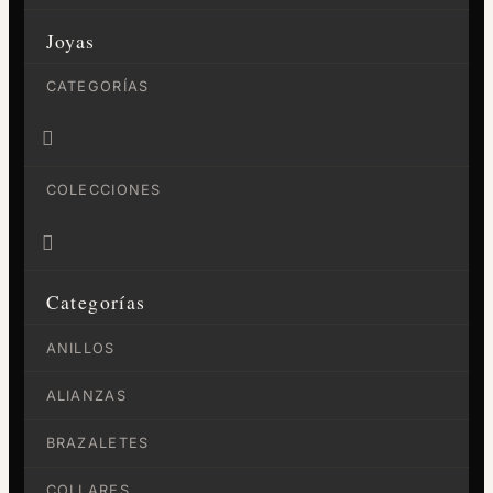
Joyas
CATEGORÍAS

COLECCIONES

Categorías
ANILLOS
ALIANZAS
BRAZALETES
COLLARES