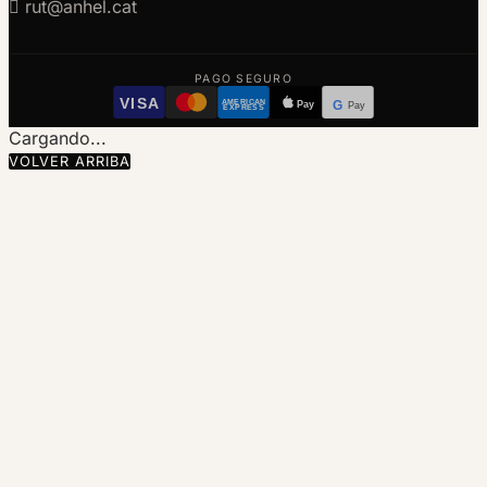

rut@anhel.cat
PAGO SEGURO
VISA
AMERICAN
Pay
G
Pay
EXPRESS
Cargando...
VOLVER ARRIBA