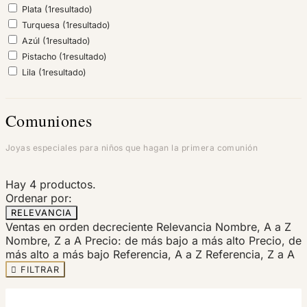
Plata
(1
resultado
)
Turquesa
(1
resultado
)
Azúl
(1
resultado
)
Pistacho
(1
resultado
)
Lila
(1
resultado
)
Comuniones
Joyas especiales para niños que hagan la primera comunión
Hay 4 productos.
Ordenar por:
RELEVANCIA
Ventas en orden decreciente
Relevancia
Nombre, A a Z
Nombre, Z a A
Precio: de más bajo a más alto
Precio, de
más alto a más bajo
Referencia, A a Z
Referencia, Z a A

FILTRAR