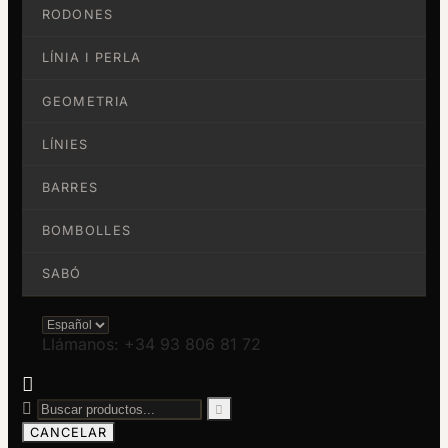
RODONES
LÍNIA I PERLA
GEOMETRIA
LÍNIES
BARRES
BOMBOLLES
SABÓ
Llámanos: +34 93 806 81 72



CANCELAR