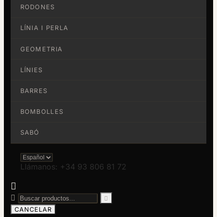
RODONES
LÍNIA I PERLA
GEOMETRIA
LÍNIES
BARRES
BOMBOLLES
SABÓ
Llámanos: +34 93 806 81 72



CANCELAR