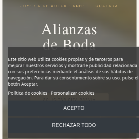
JOYERÍA DE AUTOR · ANHEL · IGUALADA
Alianzas
de Boda
Este sitio web utiliza cookies propias y de terceros para
Diseñadas para durar toda una vida. Cada alianza
mejorar nuestros servicios y mostrarle publicidad relacionada
es única, creada a mano en oro o plata,
con sus preferencias mediante el análisis de sus hábitos de
exactamente como la imaginéis.
navegación. Para dar su consentimiento sobre su uso, pulse el
botón Aceptar.
Política de cookies
Personalizar cookies
SOLICITAR CITA PREVIA
ACEPTO
VER COLECCIÓN
RECHAZAR TODO