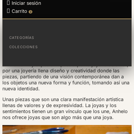

Iniciar sesión

Carrito
0
Conoce Anhel: joyería de autor y taller
artesanal
CATEGORÍAS
COLECCIONES
Anhel nació en noviembre de 2005 en Igualada. El taller
y la tienda comparten un solo espacio, creando así un
ambiente muy especial. Apuesta por la joyería de autor,
por una joyería llena diseño y creatividad donde las
piezas, partiendo de una visión contemporánea dan a
los objetos una nueva forma y función, tomando así una
nueva identidad.
Unas piezas que son una clara manifestación artística
llenas de valores y de expresividad. La joyas y los
sentimientos tienen un gran vínculo que los une, Anhelo
nos ofrece joyas que son algo más que una joya.