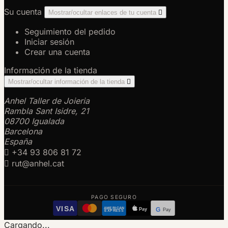
Su cuenta
Mostrar/ocultar enlaces de tu cuenta

Seguimiento del pedido
Iniciar sesión
Crear una cuenta
Información de la tienda
Mostrar/ocultar información de la tienda

Anhel Taller de Joieria
Rambla Sant Isidre, 21
08700 Igualada
Barcelona
España

+34 93 806 81 72

rut@anhel.cat
PAGO SEGURO
VISA
AMERICAN
Pay
G
Pay
EXPRESS
Cargando...