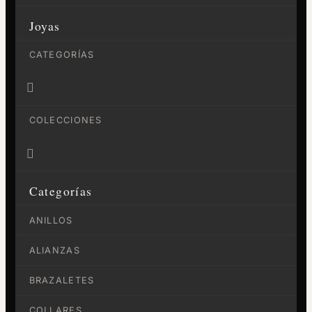
Joyas
CATEGORÍAS

COLECCIONES

Categorías
ANILLOS
ALIANZAS
BRAZALETES
COLLARES