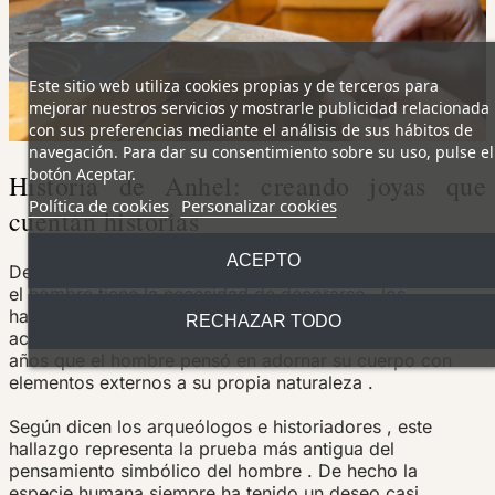
Este sitio web utiliza cookies propias y de terceros para
mejorar nuestros servicios y mostrarle publicidad relacionada
con sus preferencias mediante el análisis de sus hábitos de
navegación. Para dar su consentimiento sobre su uso, pulse el
botón Aceptar.
Historia de Anhel: creando joyas que
Política de cookies
Personalizar cookies
cuentan historias
ACEPTO
Desde las más antiguas civilizaciones encontramos que
el hombre tiene la necesidad de decorarse , los
hallazgos de unas conchas en la cueva de Blombos a la
RECHAZAR TODO
actual Sudáfrica , nos demuestran que ya hace 75.000
años que el hombre pensó en
adornar su cuerpo con
elementos externos a su propia naturaleza .
Según dicen los arqueólogos e historiadores , este
hallazgo representa la prueba más antigua del
pensamiento simbólico del hombre .
De hecho la
especie humana siempre ha tenido un deseo casi