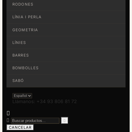
RODONES
LÍNIA I PERLA
GEOMETRIA
LÍNIES
BARRES
BOMBOLLES
SABÓ
Llámanos: +34 93 806 81 72



CANCELAR