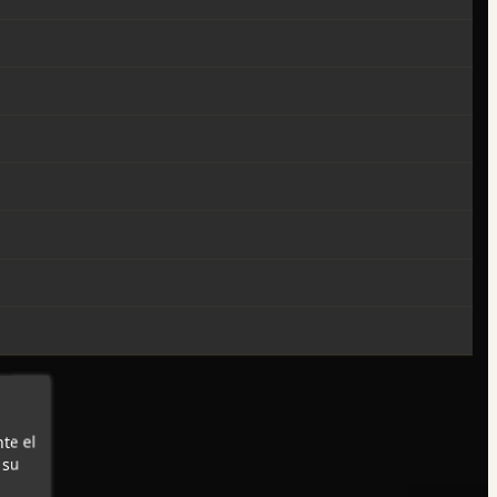
te el
 su