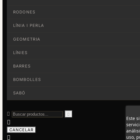
RODONES
LÍNIA I PERLA
GEOMETRIA
LÍNIES
BARRES
BOMBOLLES
SABÓ


Este s

servic
CANCELAR
anális

uso, p