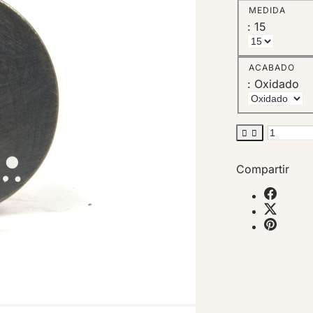
MEDIDA
: 15
ACABADO
: Oxidado


Compartir