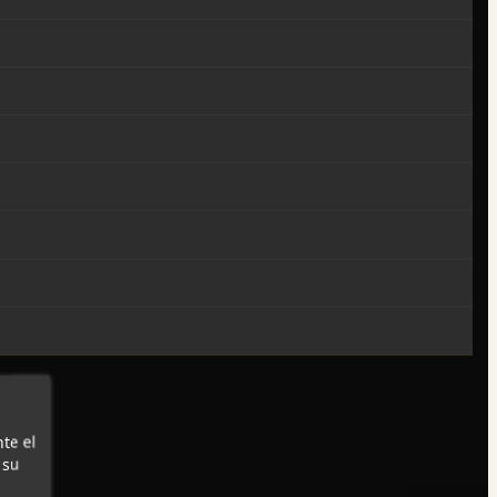
te el
 su