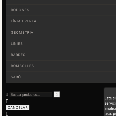
RODONES
LÍNIA I PERLA
GEOMETRIA
LÍNIES
BARRES
BOMBOLLES
SABÓ


Este s

servic
CANCELAR
anális

uso, p