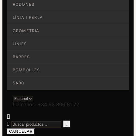
RODONES
LÍNIA I PERLA
GEOMETRIA
LÍNIES
BARRES
BOMBOLLES
SABÓ
Llámanos: +34 93 806 81 72



CANCELAR