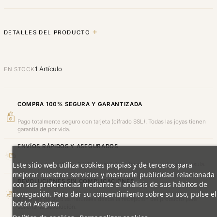
DETALLES DEL PRODUCTO
1 Artículo
EN STOCK
COMPRA 100% SEGURA Y GARANTIZADA
Pago totalmente seguro con tarjeta (cifrado SSL). Todas las joyas tienen
garantía de por vida.
ENVÍOS RÁPIDOS Y ASEGURADOS
Este sitio web utiliza cookies propias y de terceros para
Entrega a domicilio en 24/48 horas (días laborables) a toda la península.
mejorar nuestros servicios y mostrarle publicidad relacionada
DEVOLUCIONES SIN COMPLICACIONES
con sus preferencias mediante el análisis de sus hábitos de
navegación. Para dar su consentimiento sobre su uso, pulse el
Dispones de 30 días naturales desde la recepción del producto para
botón Aceptar.
solicitar la devolución.