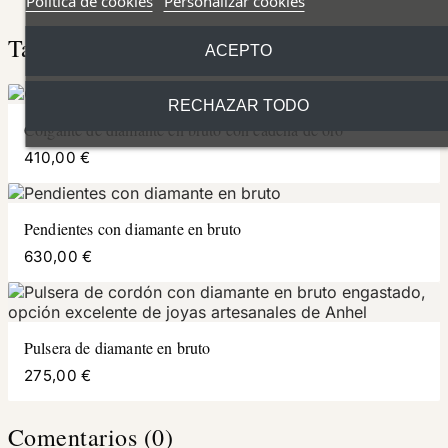
Política de cookies
Personalizar cookies
También podría interesarle
ACEPTO
RECHAZAR TODO
Colgante de diamante en bruto con cadena de oro
410,00 €
Pendientes con diamante en bruto
630,00 €
Pulsera de diamante en bruto
275,00 €
Comentarios (0)