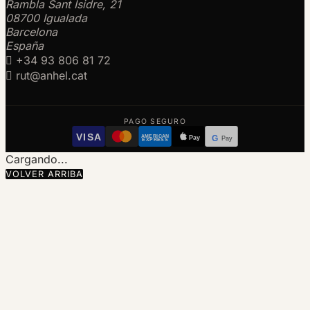
Rambla Sant Isidre, 21
08700 Igualada
Barcelona
España

+34 93 806 81 72

rut@anhel.cat
PAGO SEGURO
VISA
AMERICAN
Pay
G
Pay
EXPRESS
Cargando...
VOLVER ARRIBA