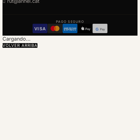

rut@anhel.cat
PAGO SEGURO
VISA
AMERICAN
Pay
G
Pay
EXPRESS
Cargando...
VOLVER ARRIBA