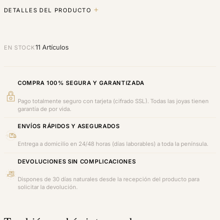
DETALLES DEL PRODUCTO
11 Artículos
EN STOCK
COMPRA 100% SEGURA Y GARANTIZADA
Pago totalmente seguro con tarjeta (cifrado SSL). Todas las joyas tienen
garantía de por vida.
ENVÍOS RÁPIDOS Y ASEGURADOS
Entrega a domicilio en 24/48 horas (días laborables) a toda la península.
DEVOLUCIONES SIN COMPLICACIONES
Dispones de 30 días naturales desde la recepción del producto para
solicitar la devolución.