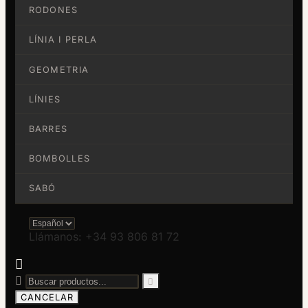
RODONES
LÍNIA I PERLA
GEOMETRIA
LÍNIES
BARRES
BOMBOLLES
SABÓ
Llámanos: +34 93 806 81 72



CANCELAR