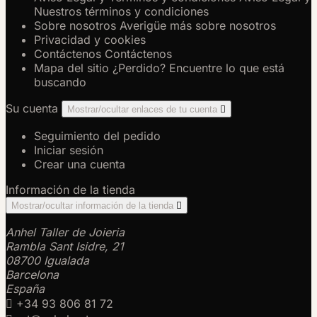
Nuestros términos y condiciones
Sobre nosotros
Averigüe más sobre nosotros
Privacidad y cookies
Contáctenos
Contáctenos
Mapa del sitio
¿Perdido? Encuentre lo que está
buscando
Su cuenta
Mostrar/ocultar enlaces de tu cuenta

Seguimiento del pedido
Iniciar sesión
Crear una cuenta
Información de la tienda
Mostrar/ocultar información de la tienda

Anhel Taller de Joieria
Rambla Sant Isidre, 21
08700 Igualada
Barcelona
España

+34 93 806 81 72