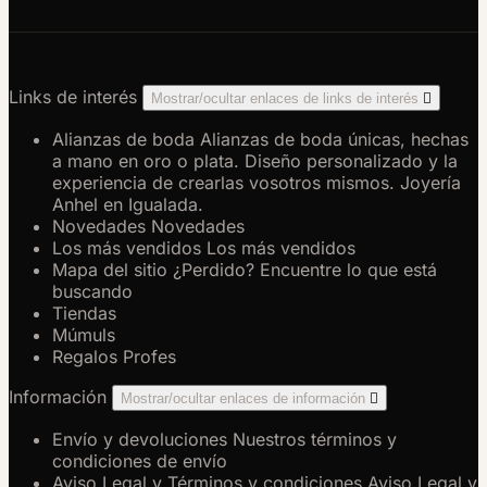
Links de interés
Mostrar/ocultar enlaces de links de interés

Alianzas de boda
Alianzas de boda únicas, hechas
a mano en oro o plata. Diseño personalizado y la
experiencia de crearlas vosotros mismos. Joyería
Anhel en Igualada.
Novedades
Novedades
Los más vendidos
Los más vendidos
Mapa del sitio
¿Perdido? Encuentre lo que está
buscando
Tiendas
Múmuls
Regalos Profes
Información
Mostrar/ocultar enlaces de información

Envío y devoluciones
Nuestros términos y
condiciones de envío
Aviso Legal y Términos y condiciones
Aviso Legal y