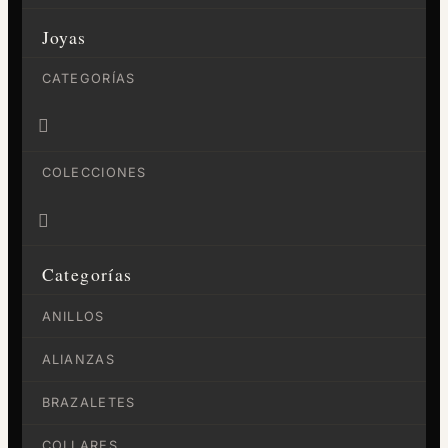
Joyas
CATEGORÍAS

COLECCIONES

Categorías
ANILLOS
ALIANZAS
BRAZALETES
COLLARES