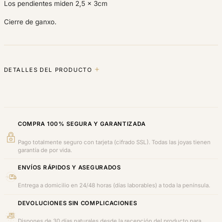
Los pendientes miden 2,5 x 3cm
Cierre de ganxo.
DETALLES DEL PRODUCTO
COMPRA 100% SEGURA Y GARANTIZADA
Pago totalmente seguro con tarjeta (cifrado SSL). Todas las joyas tienen
garantía de por vida.
ENVÍOS RÁPIDOS Y ASEGURADOS
Entrega a domicilio en 24/48 horas (días laborables) a toda la península.
DEVOLUCIONES SIN COMPLICACIONES
Dispones de 30 días naturales desde la recepción del producto para