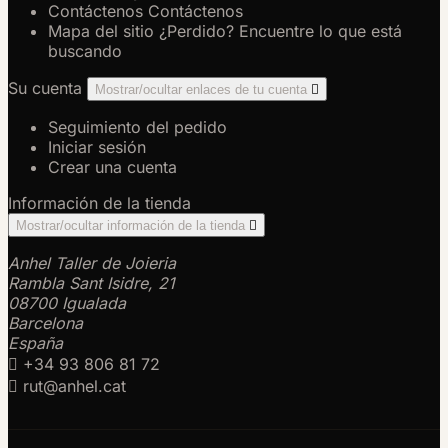
Contáctenos
Contáctenos
Mapa del sitio
¿Perdido? Encuentre lo que está
buscando
Su cuenta
Mostrar/ocultar enlaces de tu cuenta

Seguimiento del pedido
Iniciar sesión
Crear una cuenta
Información de la tienda
Mostrar/ocultar información de la tienda

Anhel Taller de Joieria
Rambla Sant Isidre, 21
08700 Igualada
Barcelona
España

+34 93 806 81 72

rut@anhel.cat