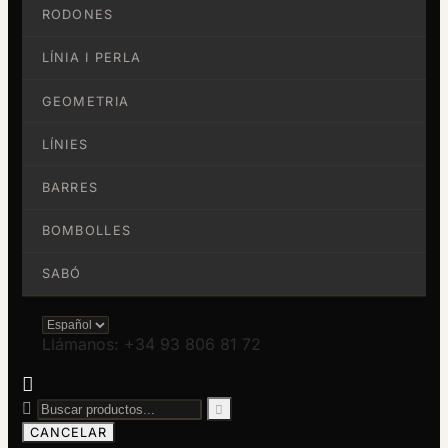
RODONES
LÍNIA I PERLA
GEOMETRIA
LÍNIES
BARRES
BOMBOLLES
SABÓ
Llámanos: +34 93 806 81 72



CANCELAR