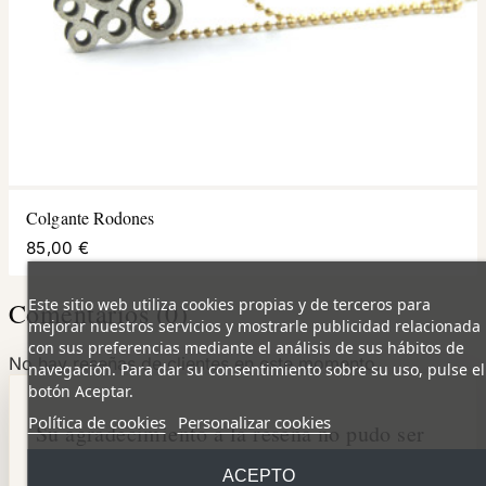
Colgante Rodones
85,00 €
Este sitio web utiliza cookies propias y de terceros para
Comentarios (0)
mejorar nuestros servicios y mostrarle publicidad relacionada
con sus preferencias mediante el análisis de sus hábitos de
No hay reseñas de clientes en este momento.
navegación. Para dar su consentimiento sobre su uso, pulse el
botón Aceptar.
Política de cookies
Personalizar cookies
Su agradecimiento a la reseña no pudo ser
enviado
ACEPTO