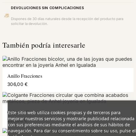
DEVOLUCIONES SIN COMPLICACIONES
Dispones de 30 días naturales desde la recepción del producto para
solicitar la devolución.
También podría interesarle
Anillo Fracciones
306,00 €
Colgante Fracciones
Este sitio web utiliza cookies propias y de terceros para
mejorar nuestros servicios y mostrarle publicidad relacionada
296,00 €
con sus preferencias mediante el análisis de sus hábitos de
navegación. Para dar su consentimiento sobre su uso, pulse el