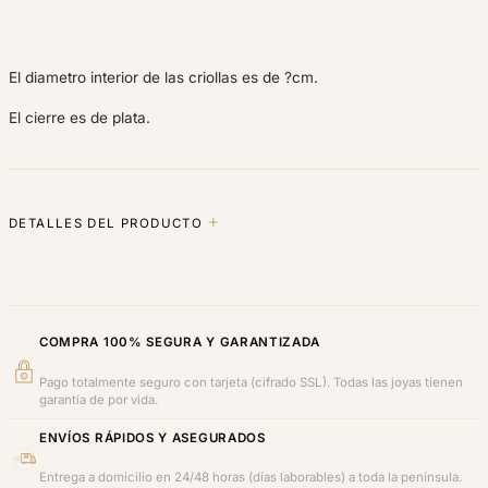
El diametro interior de las criollas es de ?cm.
El cierre es de plata.
DETALLES DEL PRODUCTO
COMPRA 100% SEGURA Y GARANTIZADA
Pago totalmente seguro con tarjeta (cifrado SSL). Todas las joyas tienen
garantía de por vida.
ENVÍOS RÁPIDOS Y ASEGURADOS
Entrega a domicilio en 24/48 horas (días laborables) a toda la península.