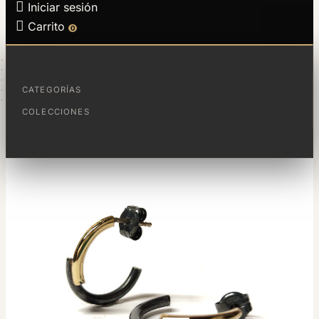

Iniciar sesión

Carrito
0
INICIO
JOYAS
COLECCIONES
FRACCIONES
CATEGORÍAS
FRACTIONS HOOPS
COLECCIONES