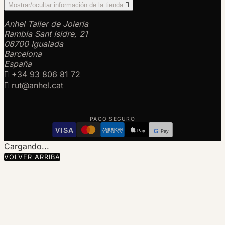
Mostrar/ocultar información de la tienda

Anhel Taller de Joieria
Rambla Sant Isidre, 21
08700 Igualada
Barcelona
España

+34 93 806 81 72

rut@anhel.cat
PAGO SEGURO
VISA
AMERICAN
Pay
G
Pay
EXPRESS
Cargando...
VOLVER ARRIBA