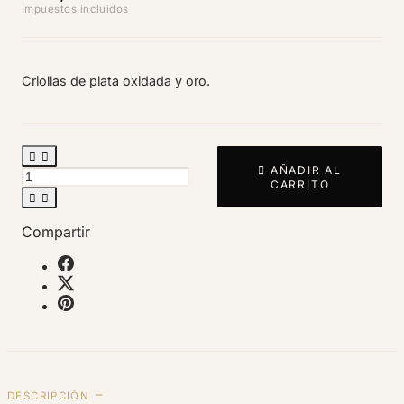
Impuestos incluidos
Criollas de plata oxidada y oro.



AÑADIR AL
CARRITO


Compartir
DESCRIPCIÓN