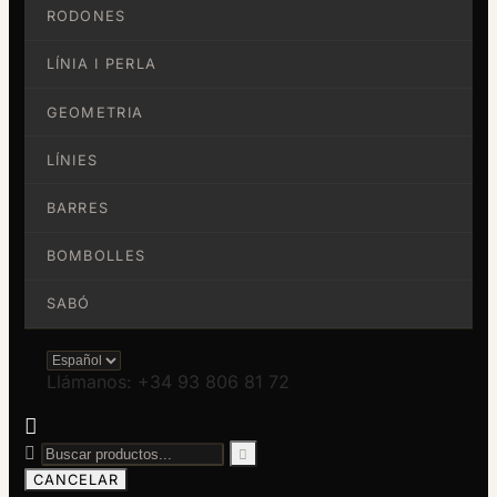
RODONES
LÍNIA I PERLA
GEOMETRIA
LÍNIES
BARRES
BOMBOLLES
SABÓ
Llámanos: +34 93 806 81 72



CANCELAR