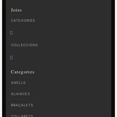
Joies
CATEGORIES

COL·LECCIONS

Categories
ANELLS
ALIANCES
BRAÇALETS
COLLARETS