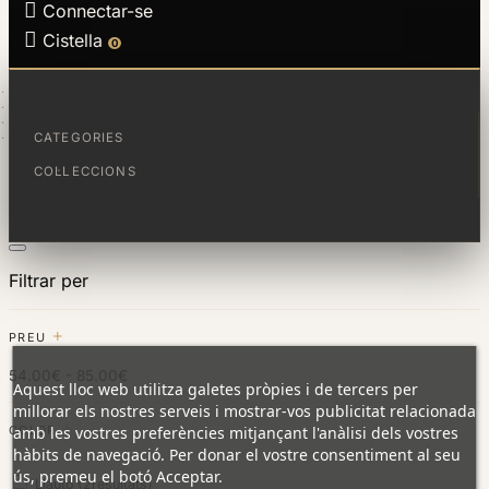

Connectar-se

Cistella
0
PÀGINA PRINCIPAL
JOIES
COL·LECCIONS
GEOMETRIA
CATEGORIES
COL·LECCIONS
Filtrar per
Filtrar per
PREU
54.00€ - 85.00€
Aquest lloc web utilitza galetes pròpies i de tercers per
millorar els nostres serveis i mostrar-vos publicitat relacionada
amb les vostres preferències mitjançant l'anàlisi dels vostres
COLOR
hàbits de navegació. Per donar el vostre consentiment al seu
ús, premeu el botó Acceptar.
Llautó
(2
resultats
)