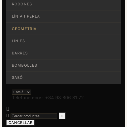
RODONES
LÍNIA I PERLA
GEOMETRIA
LÍNIES
BARRES
BOMBOLLES
SABÓ
Telefoneu-nos: +34 93 806 81 72



CANCEL·LAR