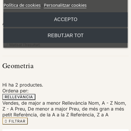
Política de cookies
Personalitzar cookies
Coure vermell
(2
resultats
)
ACCEPTO
ACABAT
REBUTJAR TOT
Oxidat
(1
resultat
)
Matisat
(1
resultat
)
Geometria
Hi ha 2 productes.
Ordena per:
RELLEVÀNCIA
Vendes, de major a menor
Rellevància
Nom, A - Z
Nom,
Z - A
Preu, De menor a major
Preu, de més gran a més
petit
Referència, de la A a la Z
Referència, Z a A

FILTRAR