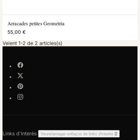
Arracades petites Geometria
55,00 €
Veient 1-2 de 2 articles(s)
Links d'Interès
Veure/amagar enllaços de links d'interès
