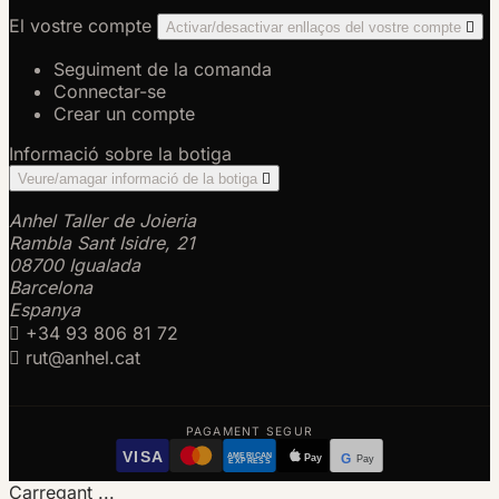
El vostre compte
Activar/desactivar enllaços del vostre compte

Seguiment de la comanda
Connectar-se
Crear un compte
Informació sobre la botiga
Veure/amagar informació de la botiga

Anhel Taller de Joieria
Rambla Sant Isidre, 21
08700 Igualada
Barcelona
Espanya

+34 93 806 81 72

rut@anhel.cat
PAGAMENT SEGUR
VISA
AMERICAN
Pay
G
Pay
EXPRESS
Carregant ...