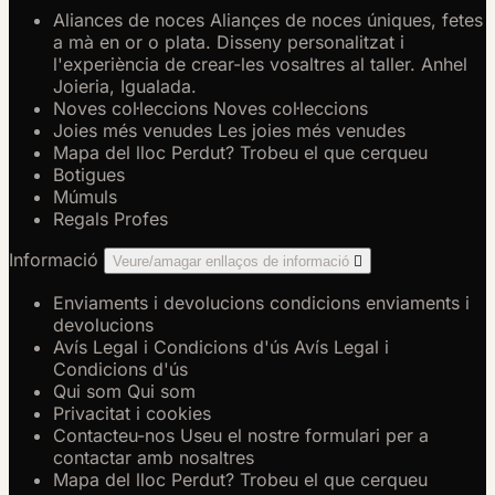
Aliances de noces
Aliançes de noces úniques, fetes
a mà en or o plata. Disseny personalitzat i
l'experiència de crear-les vosaltres al taller. Anhel
Joieria, Igualada.
Noves col·leccions
Noves col·leccions
Joies més venudes
Les joies més venudes
Mapa del lloc
Perdut? Trobeu el que cerqueu
Botigues
Múmuls
Regals Profes
Informació
Veure/amagar enllaços de informació

Enviaments i devolucions
condicions enviaments i
devolucions
Avís Legal i Condicions d'ús
Avís Legal i
Condicions d'ús
Qui som
Qui som
Privacitat i cookies
Contacteu-nos
Useu el nostre formulari per a
contactar amb nosaltres
Mapa del lloc
Perdut? Trobeu el que cerqueu