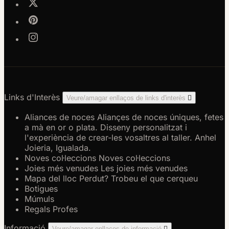
Links d'Interès
Veure/amagar enllaços de links d'interès

Aliances de noces
Aliançes de noces úniques, fetes
a mà en or o plata. Disseny personalitzat i
l'experiència de crear-les vosaltres al taller. Anhel
Joieria, Igualada.
Noves col·leccions
Noves col·leccions
Joies més venudes
Les joies més venudes
Mapa del lloc
Perdut? Trobeu el que cerqueu
Botigues
Múmuls
Regals Profes
Informació
Veure/amagar enllaços de informació
