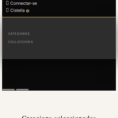

Connectar-se

Cistella
0
CATEGORIES
COL·LECCIONS
Creacions seleccionades