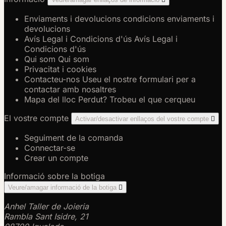
Enviaments i devolucions
condicions enviaments i
devolucions
Avís Legal i Condicions d'ús
Avís Legal i
Condicions d'ús
Qui som
Qui som
Privacitat i cookies
Contacteu-nos
Useu el nostre formulari per a
contactar amb nosaltres
Mapa del lloc
Perdut? Trobeu el que cerqueu
El vostre compte
Activar/desactivar enllaços del vostre compte

Seguiment de la comanda
Connectar-se
Crear un compte
Informació sobre la botiga
Veure/amagar informació de la botiga

Anhel Taller de Joieria
Rambla Sant Isidre, 21