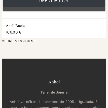
REBUTJAR TOT
Anell Bucle
106,00 €
VEURE MÉS JOIES

Anhel
Taller de Joieria
Anhel va néixer el novembre de 2005 a Igualada. El
taller i la botiga comparteixen un sol espai, creant així