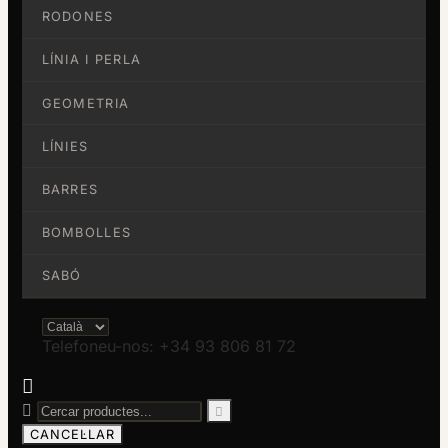
RODONES
LÍNIA I PERLA
GEOMETRIA
LÍNIES
BARRES
BOMBOLLES
SABÓ
Telefoneu-nos: +34 93 806 81 72



CANCEL·LAR