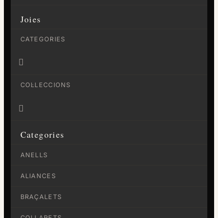
Joies
CATEGORIES

COL·LECCIONS

Categories
ANELLS
ALIANCES
BRAÇALETS
COLLARETS