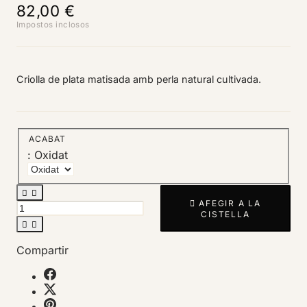
82,00 €
Impostos inclosos
Criolla de plata matisada amb perla natural cultivada.
ACABAT
: Oxidat



AFEGIR A LA
CISTELLA


Compartir