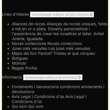
Links d'Interès
Veure/amagar enllaços de links d'interès

Aliances de noces
Aliançes de noces úniques, fetes
a mà en or o plata. Disseny personalitzat i
l'experiència de crear-les vosaltres al taller. Anhel
Joieria, Igualada.
Noves col·leccions
Noves col·leccions
Joies més venudes
Les joies més venudes
Mapa del lloc
Perdut? Trobeu el que cerqueu
Botigues
Múmuls
Regals Profes
Informació
Veure/amagar enllaços de informació

Enviaments i devolucions
condicions enviaments i
devolucions
Avís Legal i Condicions d'ús
Avís Legal i
Condicions d'ús
Qui som
Qui som