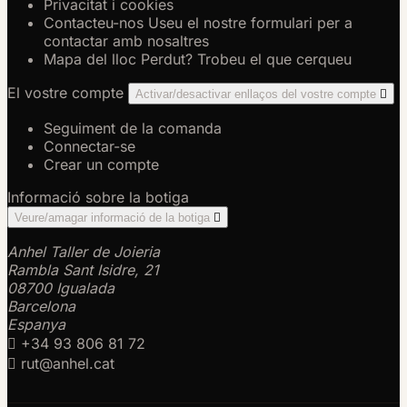
Privacitat i cookies
Contacteu-nos
Useu el nostre formulari per a
contactar amb nosaltres
Mapa del lloc
Perdut? Trobeu el que cerqueu
El vostre compte
Activar/desactivar enllaços del vostre compte

Seguiment de la comanda
Connectar-se
Crear un compte
Informació sobre la botiga
Veure/amagar informació de la botiga

Anhel Taller de Joieria
Rambla Sant Isidre, 21
08700 Igualada
Barcelona
Espanya

+34 93 806 81 72

rut@anhel.cat