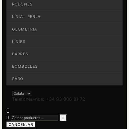
RODONES
LÍNIA I PERLA
GEOMETRIA
LÍNIES
BARRES
BOMBOLLES
SABÓ
Telefoneu-nos: +34 93 806 81 72



CANCEL·LAR