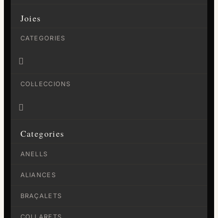
Joies
CATEGORIES

COL·LECCIONS

Categories
ANELLS
ALIANCES
BRAÇALETS
COLLARETS