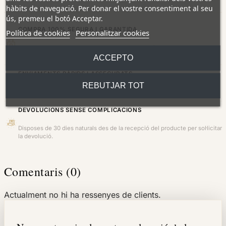
hàbits de navegació. Per donar el vostre consentiment al seu
ús, premeu el botó Acceptar.
COMPRA 100% SEGURA I GARANTIDA
Política de cookies
Personalitzar cookies
Pagament totalment segur amb targeta (xifrat SSL). Totes les joies tenen
garantia de per vida.
ACCEPTO
ENVIAMENTS RÀPIDS I ASSEGURATS
REBUTJAR TOT
Lliurament a domicili en 24/48 hores (dies feiners) a tota la península.
DEVOLUCIONS SENSE COMPLICACIONS
Disposes de 30 dies naturals des de la recepció del producte per sol·licitar
la devolució.
Comentaris (0)
Actualment no hi ha ressenyes de clients.