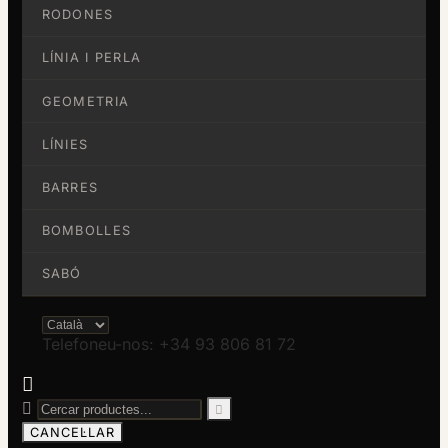
RODONES
LÍNIA I PERLA
GEOMETRIA
LÍNIES
BARRES
BOMBOLLES
SABÓ
Telefoneu-nos: +34 93 806 81 72



CANCEL·LAR