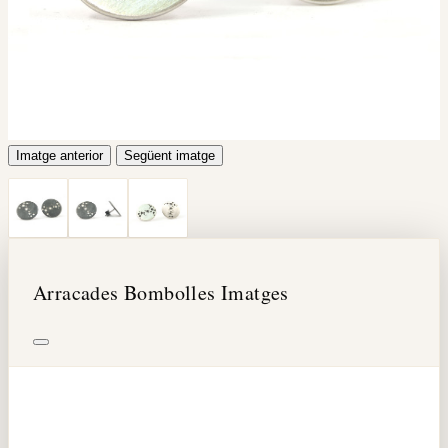
Imatge anterior
Següent imatge
Arracades Bombolles Imatges