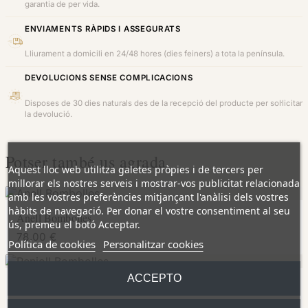
garantia de per vida.
ENVIAMENTS RÀPIDS I ASSEGURATS
Lliurament a domicili en 24/48 hores (dies feiners) a tota la península.
DEVOLUCIONS SENSE COMPLICACIONS
Disposes de 30 dies naturals des de la recepció del producte per sol·licitar
la devolució.
Potser també us agrada
Aquest lloc web utilitza galetes pròpies i de tercers per
millorar els nostres serveis i mostrar-vos publicitat relacionada
amb les vostres preferències mitjançant l'anàlisi dels vostres
hàbits de navegació. Per donar el vostre consentiment al seu
Anell Bombolles
ús, premeu el botó Acceptar.
78,00 €
Política de cookies
Personalitzar cookies
ACCEPTO
Penjoll Bombolles
65,00 €