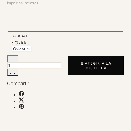
Impostos inclosos
ACABAT
: Oxidat



AFEGIR A LA
CISTELLA


Compartir