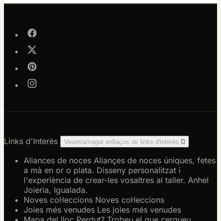
Links d'Interès
Veure/amagar enllaços de links d'interès

Aliances de noces
Aliançes de noces úniques, fetes
a mà en or o plata. Disseny personalitzat i
l'experiència de crear-les vosaltres al taller. Anhel
Joieria, Igualada.
Noves col·leccions
Noves col·leccions
Joies més venudes
Les joies més venudes
Mapa del lloc
Perdut? Trobeu el que cerqueu