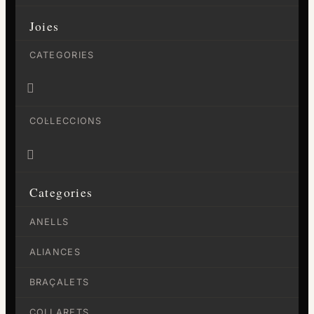
Joies
CATEGORIES

COL·LECCIONS

Categories
ANELLS
ALIANCES
BRAÇALETS
COLLARETS