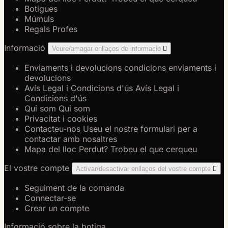
Botigues
Múmuls
Regals Profes
Informació
Veure/amagar enllaços de informació

Enviaments i devolucions
condicions enviaments i
devolucions
Avís Legal i Condicions d'ús
Avís Legal i
Condicions d'ús
Qui som
Qui som
Privacitat i cookies
Contacteu-nos
Useu el nostre formulari per a
contactar amb nosaltres
Mapa del lloc
Perdut? Trobeu el que cerqueu
El vostre compte
Activar/desactivar enllaços del vostre compte

Seguiment de la comanda
Connectar-se
Crear un compte
Informació sobre la botiga