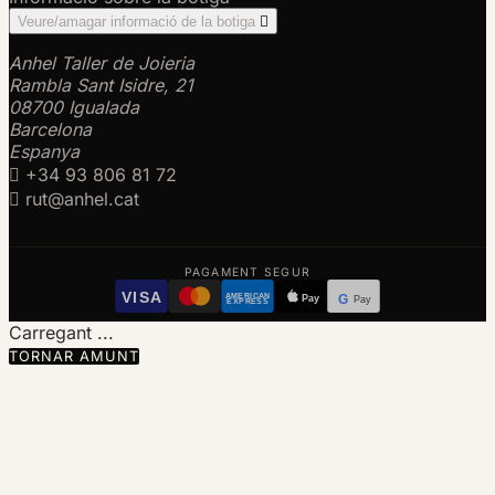
Veure/amagar informació de la botiga

Anhel Taller de Joieria
Rambla Sant Isidre, 21
08700 Igualada
Barcelona
Espanya

+34 93 806 81 72

rut@anhel.cat
PAGAMENT SEGUR
VISA
AMERICAN
Pay
G
Pay
EXPRESS
Carregant ...
TORNAR AMUNT