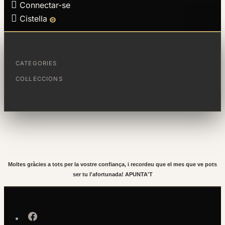

Connectar-se

Cistella
0
La afortunada del sorteig del mes de
gener és:
CATEGORIES
COL·LECCIONS
Rosa Garcia Espinal
Moltes gràcies a tots per la vostre confiança, i recordeu que el mes que ve pots
ser tu l'afortunada! APUNTA'T