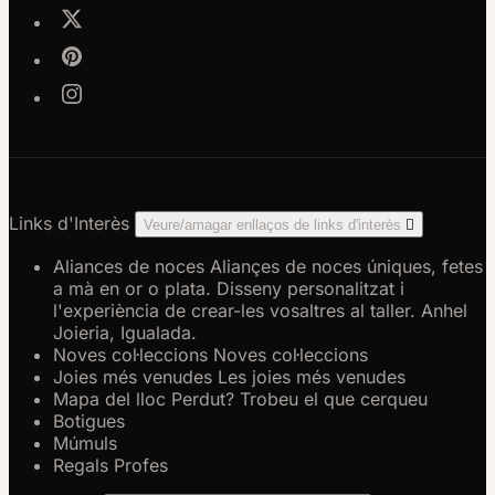
Links d'Interès
Veure/amagar enllaços de links d'interès

Aliances de noces
Aliançes de noces úniques, fetes
a mà en or o plata. Disseny personalitzat i
l'experiència de crear-les vosaltres al taller. Anhel
Joieria, Igualada.
Noves col·leccions
Noves col·leccions
Joies més venudes
Les joies més venudes
Mapa del lloc
Perdut? Trobeu el que cerqueu
Botigues
Múmuls
Regals Profes