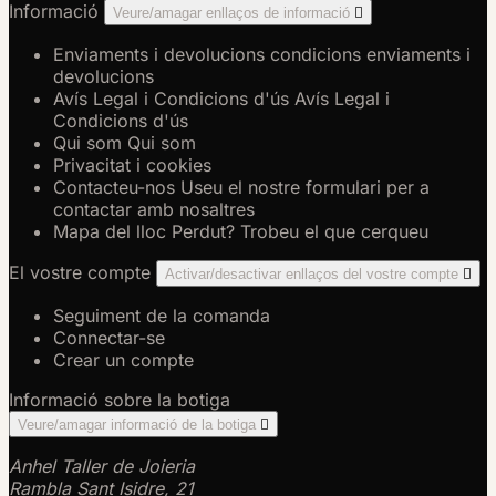
Informació
Veure/amagar enllaços de informació

Enviaments i devolucions
condicions enviaments i
devolucions
Avís Legal i Condicions d'ús
Avís Legal i
Condicions d'ús
Qui som
Qui som
Privacitat i cookies
Contacteu-nos
Useu el nostre formulari per a
contactar amb nosaltres
Mapa del lloc
Perdut? Trobeu el que cerqueu
El vostre compte
Activar/desactivar enllaços del vostre compte

Seguiment de la comanda
Connectar-se
Crear un compte
Informació sobre la botiga
Veure/amagar informació de la botiga

Anhel Taller de Joieria
Rambla Sant Isidre, 21