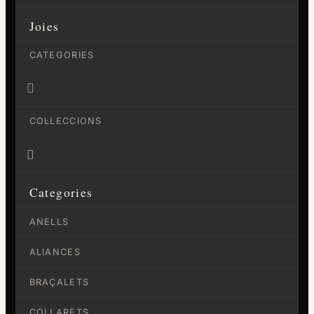
Joies
CATEGORIES

COL·LECCIONS

Categories
ANELLS
ALIANCES
BRAÇALETS
COLLARETS