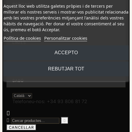
RODONES
Aquest lloc web utilitza galetes pròpies i de tercers per
millorar els nostres serveis i mostrar-vos publicitat relacionada
LÍNIA I PERLA
amb les vostres preferències mitjançant l'anàlisi dels vostres
hàbits de navegació. Per donar el vostre consentiment al seu
ús, premeu el botó Acceptar.
GEOMETRIA
Política de cookies
Personalitzar cookies
LÍNIES
ACCEPTO
BARRES
BOMBOLLES
REBUTJAR TOT
SABÓ
Telefoneu-nos: +34 93 806 81 72



CANCEL·LAR