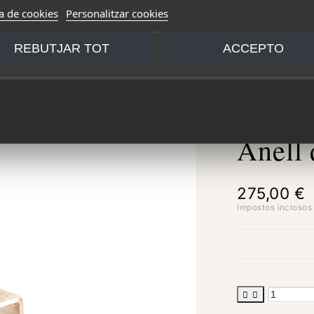
ca de cookies
Personalitzar cookies
REBUTJAR TOT
ACCEPTO
Anell
275,00 €
Impostos inclosos

