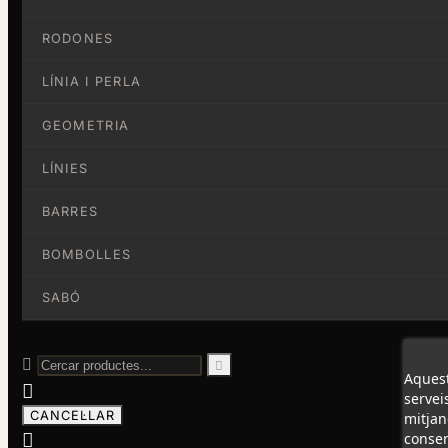
RODONES
LÍNIA I PERLA
GEOMETRIA
LÍNIES
BARRES
BOMBOLLES
SABÓ


Aquest

servei
CANCEL·LAR
mitjan

consen