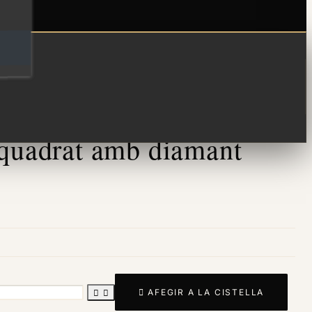
 quadrat amb diamant

AFEGIR A LA CISTELLA

