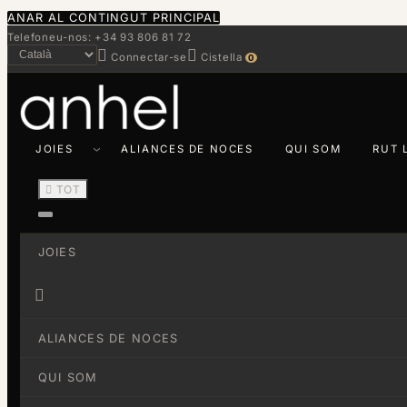
ANAR AL CONTINGUT PRINCIPAL
Telefoneu-nos: +34 93 806 81 72


Connectar-se
Cistella
0
JOIES
ALIANCES DE NOCES
QUI SOM
RUT 

TOT
JOIES

ALIANCES DE NOCES
QUI SOM