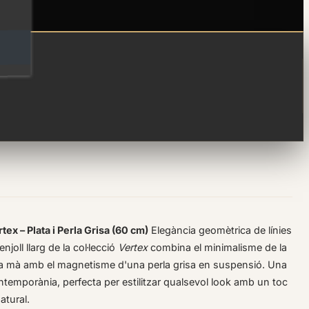
 penjoll llarg
rtex – Plata i Perla Grisa (60 cm)
Elegància geomètrica de línies
joll llarg de la col·lecció
Vertex
combina el minimalisme de la
a a mà amb el magnetisme d'una perla grisa en suspensió. Una
temporània, perfecta per estilitzar qualsevol look amb un toc
atural.