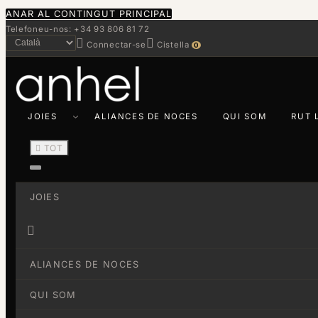
ANAR AL CONTINGUT PRINCIPAL
Telefoneu-nos: +34 93 806 81 72


Connectar-se
Cistella
0
JOIES
ALIANCES DE NOCES
QUI SOM
RUT 

TOT
JOIES

ALIANCES DE NOCES
QUI SOM