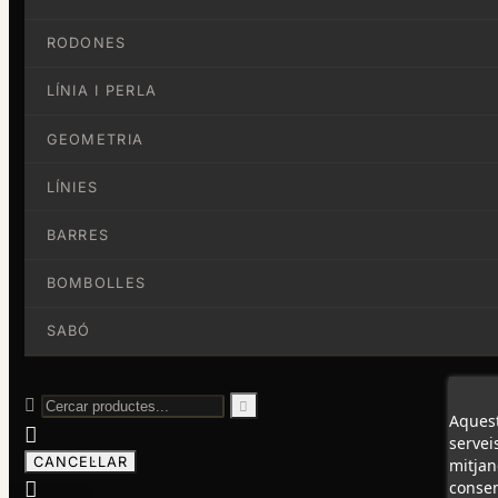
RODONES
LÍNIA I PERLA
GEOMETRIA
LÍNIES
BARRES
BOMBOLLES
SABÓ


Aquest

servei
CANCEL·LAR
mitjan

consen