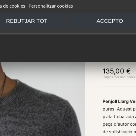
ca de cookies
Personalitzar cookies
REBUTJAR TOT
ACCEPTO
Vèrtex
135,00 €
Impostos inclosos
Penjoll Llarg Ve
pures. Aquest pen
plata treballad
peça d'autor con
de sofisticació n