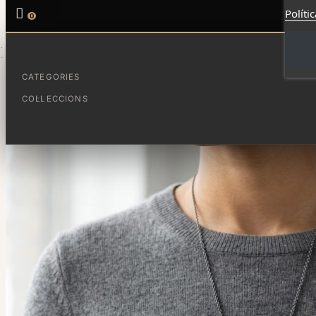

Políti
0
PÀGINA PRINCIPAL
VÈRTEX PENJOLL LLARG
CATEGORIES
COL·LECCIONS