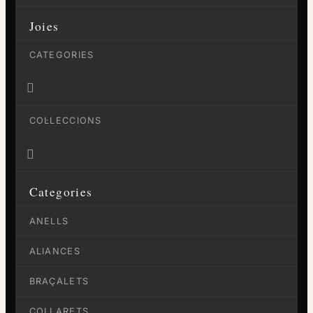
Joies
CATEGORIES

COL·LECCIONS

Categories
ANELLS
ALIANCES
BRAÇALETS
COLLARETS