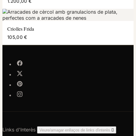
1.200,00 €
Criolles Frida
105,00 €
Links d'Interès
Veure/amagar enllaços de links d'interès
