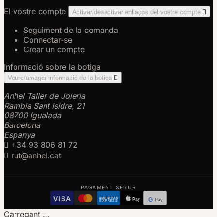
El vostre compte
Activar/desactivar enllaços del vostre compte

Seguiment de la comanda
Connectar-se
Crear un compte
Informació sobre la botiga
Veure/amagar informació de la botiga

Anhel Taller de Joieria
Rambla Sant Isidre, 21
08700 Igualada
Barcelona
Espanya

+34 93 806 81 72

rut@anhel.cat
PAGAMENT SEGUR
VISA
AMERICAN
Pay
G
Pay
EXPRESS
Carregant ...