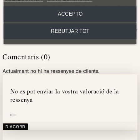
Lliurament a domicili en 24/48 hores (dies feiners) a tota la península.
ACCEPTO
DEVOLUCIONS SENSE COMPLICACIONS
Disposes de 30 dies naturals des de la recepció del producte per sol·licitar
REBUTJAR TOT
la devolució.
Comentaris (0)
Actualment no hi ha ressenyes de clients.
No es pot enviar la vostra valoració de la
ressenya
D'ACORD