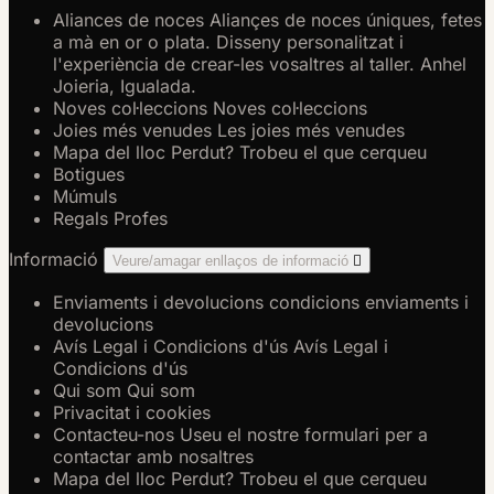
Aliances de noces
Aliançes de noces úniques, fetes
a mà en or o plata. Disseny personalitzat i
l'experiència de crear-les vosaltres al taller. Anhel
Joieria, Igualada.
Noves col·leccions
Noves col·leccions
Joies més venudes
Les joies més venudes
Mapa del lloc
Perdut? Trobeu el que cerqueu
Botigues
Múmuls
Regals Profes
Informació
Veure/amagar enllaços de informació

Enviaments i devolucions
condicions enviaments i
devolucions
Avís Legal i Condicions d'ús
Avís Legal i
Condicions d'ús
Qui som
Qui som
Privacitat i cookies
Contacteu-nos
Useu el nostre formulari per a
contactar amb nosaltres
Mapa del lloc
Perdut? Trobeu el que cerqueu