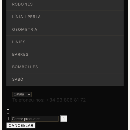
RODONES
LÍNIA I PERLA
GEOMETRIA
LÍNIES
BARRES
BOMBOLLES
SABÓ
Telefoneu-nos: +34 93 806 81 72



CANCEL·LAR