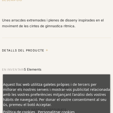
Unes arracdes extremades i plenes de disseny inspirades en el
moviment de les cintes de gimnastica ritmica.
DETALLS DEL PRODUCTE
5 Elements
EN INVENTARI
Aquest lloc web utilitza galetes pròpies i de tercers per
COMPRA 100% SEGURA I GARANTIDA
millorar els nostres serveis i mostrar-vos publicitat relacionada
amb les vostres preferències mitjançant l'anàlisi dels vostres
Pagament totalment segur amb targeta (xifrat SSL). Totes les joies tenen
hàbits de navegació. Per donar el vostre consentiment al seu
garantia de per vida.
ús, premeu el botó Acceptar.
ENVIAMENTS RÀPIDS I ASSEGURATS
Política de cookies
Personalitzar cookies