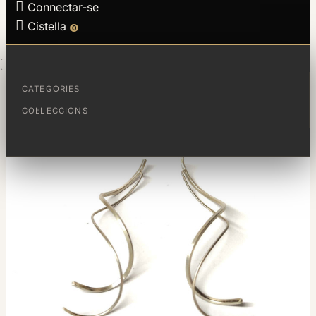

Connectar-se

Cistella
0
PÀGINA PRINCIPAL
ARRACADES CINTES DE PLATA
CATEGORIES
COL·LECCIONS