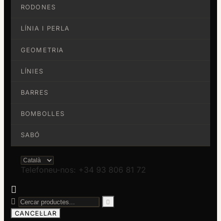
RODONES
LÍNIA I PERLA
GEOMETRIA
LÍNIES
BARRES
BOMBOLLES
SABÓ
Telefoneu-nos: +34 93 806 81 72



CANCEL·LAR