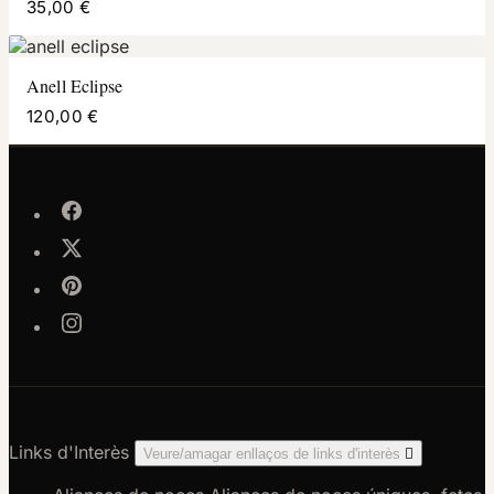
35,00 €
Anell Eclipse
120,00 €
Links d'Interès
Veure/amagar enllaços de links d'interès
