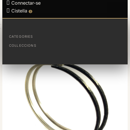

Connectar-se

Cistella
0
PÀGINA PRINCIPAL
ESCLAVA MAGIC
CATEGORIES
COL·LECCIONS