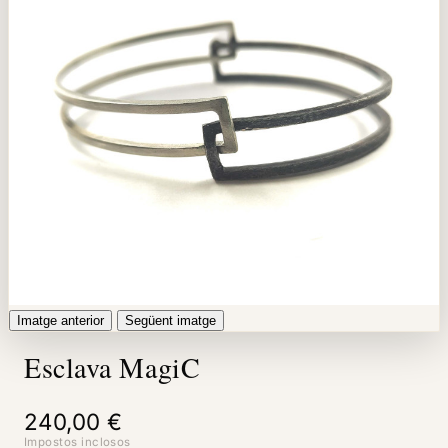
Imatge anterior
Següent imatge
Esclava MagiC
240,00 €
Impostos inclosos