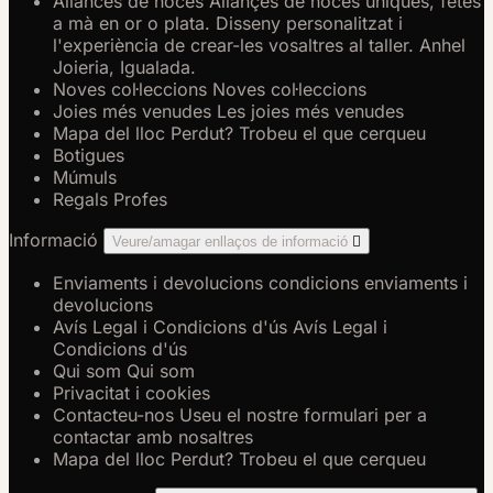
Aliances de noces
Aliançes de noces úniques, fetes
a mà en or o plata. Disseny personalitzat i
l'experiència de crear-les vosaltres al taller. Anhel
Joieria, Igualada.
Noves col·leccions
Noves col·leccions
Joies més venudes
Les joies més venudes
Mapa del lloc
Perdut? Trobeu el que cerqueu
Botigues
Múmuls
Regals Profes
Informació
Veure/amagar enllaços de informació

Enviaments i devolucions
condicions enviaments i
devolucions
Avís Legal i Condicions d'ús
Avís Legal i
Condicions d'ús
Qui som
Qui som
Privacitat i cookies
Contacteu-nos
Useu el nostre formulari per a
contactar amb nosaltres
Mapa del lloc
Perdut? Trobeu el que cerqueu