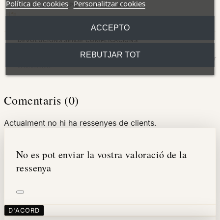
Política de cookies
Personalitzar cookies
ENVIAMENTS RÀPIDS I ASSEGURATS
Lliurament a domicili en 24/48 hores (dies feiners) a tota la península.
ACCEPTO
DEVOLUCIONS SENSE COMPLICACIONS
REBUTJAR TOT
Disposes de 30 dies naturals des de la recepció del producte per sol·licitar
la devolució.
Comentaris (0)
Actualment no hi ha ressenyes de clients.
No es pot enviar la vostra valoració de la
ressenya
D'ACORD