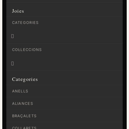
Joies
CATEGORIES

COL·LECCIONS

Categories
ANELLS
ALIANCES
BRAÇALETS
COLLARETS