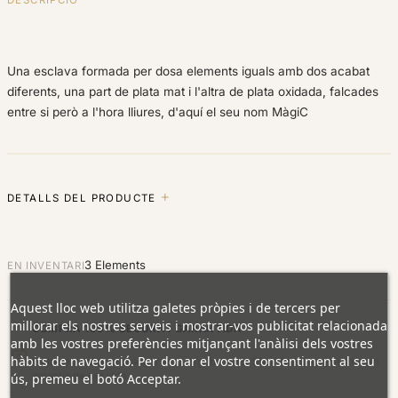
Una esclava formada per dosa elements iguals amb dos acabat
diferents, una part de plata mat i l'altra de plata oxidada, falcades
entre si però a l'hora lliures, d'aquí el seu nom MàgiC
DETALLS DEL PRODUCTE
3 Elements
EN INVENTARI
Aquest lloc web utilitza galetes pròpies i de tercers per
millorar els nostres serveis i mostrar-vos publicitat relacionada
COMPRA 100% SEGURA I GARANTIDA
amb les vostres preferències mitjançant l'anàlisi dels vostres
hàbits de navegació. Per donar el vostre consentiment al seu
Pagament totalment segur amb targeta (xifrat SSL). Totes les joies tenen
garantia de per vida.
ús, premeu el botó Acceptar.