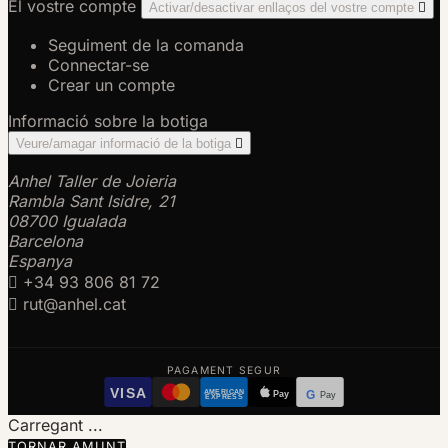
El vostre compte
Activar/desactivar enllaços del vostre compte

Seguiment de la comanda
Connectar-se
Crear un compte
Informació sobre la botiga
Veure/amagar informació de la botiga

Anhel Taller de Joieria
Rambla Sant Isidre, 21
08700 Igualada
Barcelona
Espanya

+34 93 806 81 72

rut@anhel.cat
PAGAMENT SEGUR
VISA
AMERICAN
Pay
G
Pay
EXPRESS
Carregant ...
TORNAR AMUNT