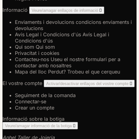
Informació
Veure/amagar enllaços de informació

Enviaments i devolucions
condicions enviaments i
devolucions
Avís Legal i Condicions d'ús
Avís Legal i
Condicions d'ús
Qui som
Qui som
Privacitat i cookies
Contacteu-nos
Useu el nostre formulari per a
contactar amb nosaltres
Mapa del lloc
Perdut? Trobeu el que cerqueu
El vostre compte
Activar/desactivar enllaços del vostre compte

Seguiment de la comanda
Connectar-se
Crear un compte
Informació sobre la botiga
Veure/amagar informació de la botiga

Anhel Taller de Joieria