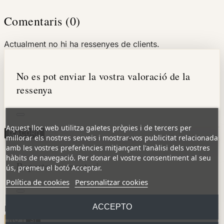
Comentaris (0)
Actualment no hi ha ressenyes de clients.
No es pot enviar la vostra valoració de la
ressenya
Aquest lloc web utilitza galetes pròpies i de tercers per
D'ACORD
millorar els nostres serveis i mostrar-vos publicitat relacionada
amb les vostres preferències mitjançant l'anàlisi dels vostres
hàbits de navegació. Per donar el vostre consentiment al seu
Reportar comentari
ús, premeu el botó Acceptar.
Política de cookies
Personalitzar cookies
ACCEPTO
Esteu segur que voleu reportar aquest comentari?
NO
SÍ