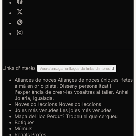
Links d'Interès
Veure/amagar enllaços de links d'interès

Aliances de noces
Aliançes de noces úniques, fetes
a mà en or o plata. Disseny personalitzat i
l'experiència de crear-les vosaltres al taller. Anhel
Joieria, Igualada.
Noves col·leccions
Noves col·leccions
Joies més venudes
Les joies més venudes
Mapa del lloc
Perdut? Trobeu el que cerqueu
Botigues
Múmuls
Regals Profes