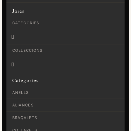
Joies
CATEGORIES

COL·LECCIONS

Categories
ANELLS
ALIANCES
BRAÇALETS
COLLARETS