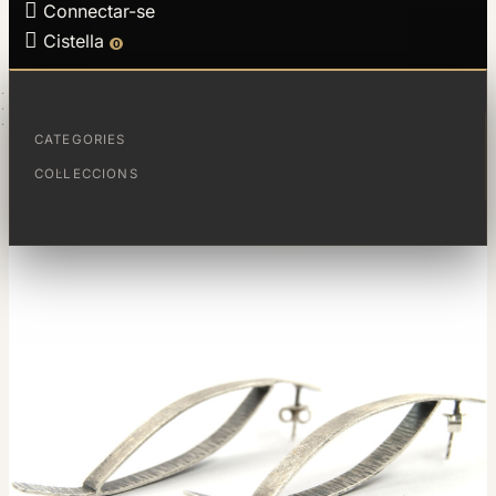

Connectar-se

Cistella
0
PÀGINA PRINCIPAL
JOIES
ARRACADES PLUJA
CATEGORIES
COL·LECCIONS