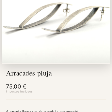
Arracades pluja
75,00 €
Impostos inclosos
Arracada llarga de plata amb tanca pressió