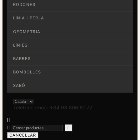
RODONES
LÍNIA I PERLA
GEOMETRIA
LÍNIES
BARRES
BOMBOLLES
SABÓ
Telefoneu-nos: +34 93 806 81 72



CANCEL·LAR