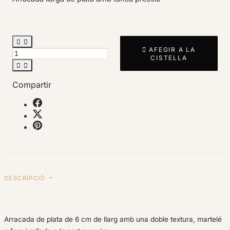



AFEGIR A LA
CISTELLA


Compartir
DESCRIPCIÓ
Arracada de plata de 6 cm de llarg amb una doble textura, martelé