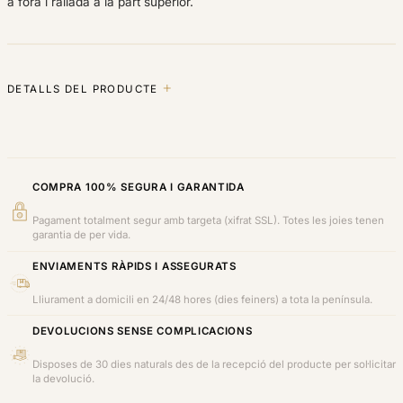
a fora i rallada a la part superior.
DETALLS DEL PRODUCTE
COMPRA 100% SEGURA I GARANTIDA
Pagament totalment segur amb targeta (xifrat SSL). Totes les joies tenen
garantia de per vida.
ENVIAMENTS RÀPIDS I ASSEGURATS
Lliurament a domicili en 24/48 hores (dies feiners) a tota la península.
DEVOLUCIONS SENSE COMPLICACIONS
Disposes de 30 dies naturals des de la recepció del producte per sol·licitar
la devolució.