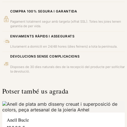
COMPRA 100% SEGURA I GARANTIDA
Pagament totalment segur amb targeta (xifrat SSL). Totes les joies tenen
garantia de per vida.
ENVIAMENTS RÀPIDS I ASSEGURATS
Lliurament a domicili en 24/48 hores (dies feiners) a tota la península.
DEVOLUCIONS SENSE COMPLICACIONS
Disposes de 30 dies naturals des de la recepció del producte per sol·licitar
la devolució.
Potser també us agrada
Anell Bucle