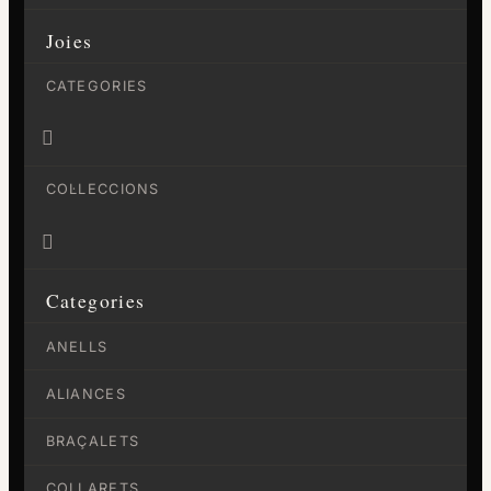
Joies
CATEGORIES

COL·LECCIONS

Categories
ANELLS
ALIANCES
BRAÇALETS
COLLARETS