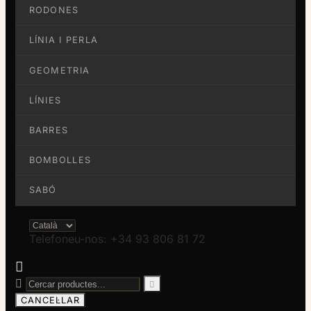
RODONES
LÍNIA I PERLA
GEOMETRIA
LÍNIES
BARRES
BOMBOLLES
SABÓ
Telefoneu-nos: +34 93 806 81 72



CANCEL·LAR