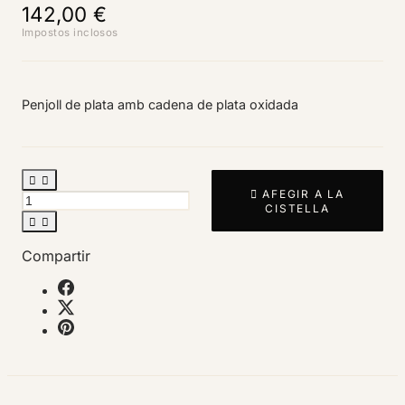
142,00 €
Impostos inclosos
Penjoll de plata amb cadena de plata oxidada



AFEGIR A LA
CISTELLA


Compartir