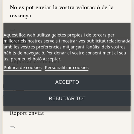
No es pot enviar la vostra valoració de la
ressenya
Aquest lloc web utilitza galetes pròpies i de tercers per
millorar els nostres serveis i mostrar-vos publicitat relacionada
D'ACORD
amb les vostres preferències mitjançant l'anàlisi dels vostres
hàbits de navegació. Per donar el vostre consentiment al seu
ús, premeu el botó Acceptar.
Reportar comentari
Política de cookies
Personalitzar cookies
ACCEPTO
Esteu segur que voleu reportar aquest comentari?
NO
SÍ
REBUTJAR TOT
Report enviat