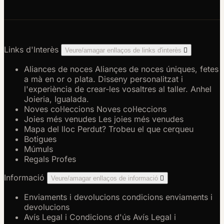
Links d'Interès
Veure/amagar enllaços de links d'interès

Aliances de noces
Aliançes de noces úniques, fetes
a mà en or o plata. Disseny personalitzat i
l'experiència de crear-les vosaltres al taller. Anhel
Joieria, Igualada.
Noves col·leccions
Noves col·leccions
Joies més venudes
Les joies més venudes
Mapa del lloc
Perdut? Trobeu el que cerqueu
Botigues
Múmuls
Regals Profes
Informació
Veure/amagar enllaços de informació

Enviaments i devolucions
condicions enviaments i
devolucions
Avís Legal i Condicions d'ús
Avís Legal i