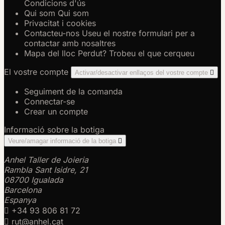
Condicions d'ús
Qui som
Qui som
Privacitat i cookies
Contacteu-nos
Useu el nostre formulari per a
contactar amb nosaltres
Mapa del lloc
Perdut? Trobeu el que cerqueu
El vostre compte
Activar/desactivar enllaços del vostre compte

Seguiment de la comanda
Connectar-se
Crear un compte
Informació sobre la botiga
Veure/amagar informació de la botiga

Anhel Taller de Joieria
Rambla Sant Isidre, 21
08700 Igualada
Barcelona
Espanya

+34 93 806 81 72

rut@anhel.cat