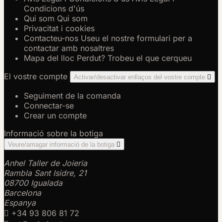
Condicions d'ús
Qui som
Qui som
Privacitat i cookies
Contacteu-nos
Useu el nostre formulari per a
contactar amb nosaltres
Mapa del lloc
Perdut? Trobeu el que cerqueu
El vostre compte
Activar/desactivar enllaços del vostre compte

Seguiment de la comanda
Connectar-se
Crear un compte
Informació sobre la botiga
Veure/amagar informació de la botiga

Anhel Taller de Joieria
Rambla Sant Isidre, 21
08700 Igualada
Barcelona
Espanya

+34 93 806 81 72