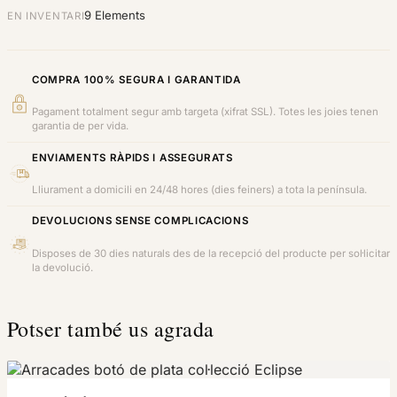
9 Elements
EN INVENTARI
COMPRA 100% SEGURA I GARANTIDA
Pagament totalment segur amb targeta (xifrat SSL). Totes les joies tenen
garantia de per vida.
ENVIAMENTS RÀPIDS I ASSEGURATS
Lliurament a domicili en 24/48 hores (dies feiners) a tota la península.
DEVOLUCIONS SENSE COMPLICACIONS
Disposes de 30 dies naturals des de la recepció del producte per sol·licitar
la devolució.
Potser també us agrada