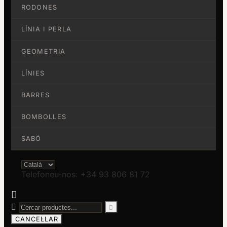
RODONES
LÍNIA I PERLA
GEOMETRIA
LÍNIES
BARRES
BOMBOLLES
SABÓ
Telefoneu-nos: +34 93 806 81 72



CANCEL·LAR