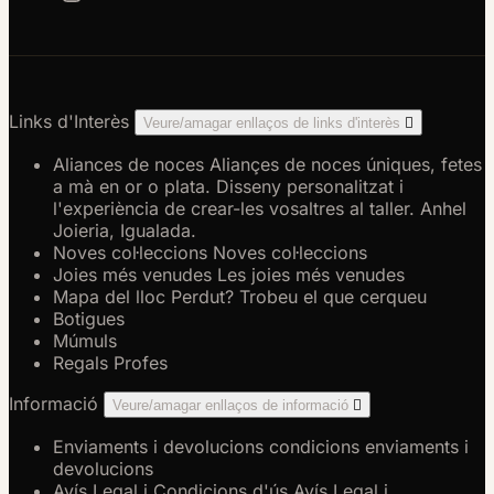
Links d'Interès
Veure/amagar enllaços de links d'interès

Aliances de noces
Aliançes de noces úniques, fetes
a mà en or o plata. Disseny personalitzat i
l'experiència de crear-les vosaltres al taller. Anhel
Joieria, Igualada.
Noves col·leccions
Noves col·leccions
Joies més venudes
Les joies més venudes
Mapa del lloc
Perdut? Trobeu el que cerqueu
Botigues
Múmuls
Regals Profes
Informació
Veure/amagar enllaços de informació

Enviaments i devolucions
condicions enviaments i
devolucions
Avís Legal i Condicions d'ús
Avís Legal i