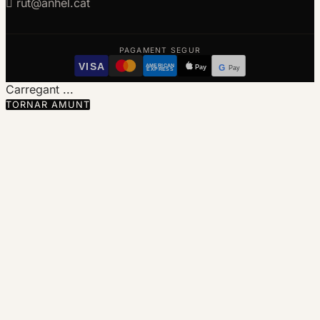

rut@anhel.cat
PAGAMENT SEGUR
VISA
AMERICAN
Pay
G
Pay
EXPRESS
Carregant ...
TORNAR AMUNT