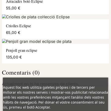
Arracades botó Eclipse
55,00 €
Criolles Eclipse
65,00 €
Penjoll gran eclipse
135,00 €
Comentaris (0)
Actualment no hi ha ressenyes de clients.
Aquest lloc web utilitza galetes pròpies i de tercers per
millorar els nostres serveis i mostrar-vos publicitat relacionada
amb les vostres preferències mitjançant l'anàlisi dels vostres
No es pot enviar la vostra valoració de la
hàbits de navegació. Per donar el vostre consentiment al seu
ressenya
ús, premeu el botó Acceptar.