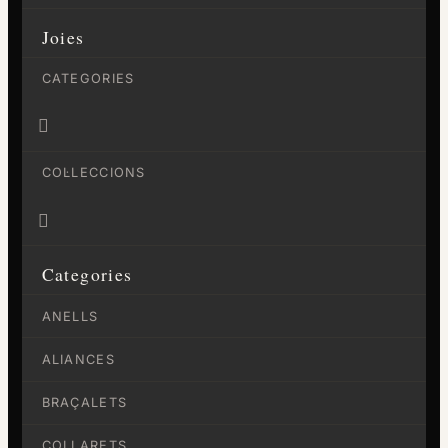
Joies
CATEGORIES

COL·LECCIONS

Categories
ANELLS
ALIANCES
BRAÇALETS
COLLARETS