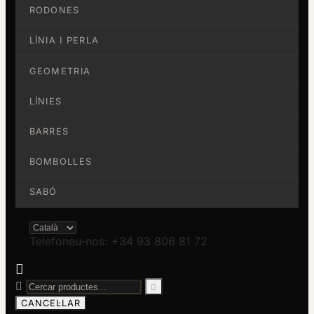
RODONES
LÍNIA I PERLA
GEOMETRIA
LÍNIES
BARRES
BOMBOLLES
SABÓ
Telefoneu-nos: +34 93 806 81 72



CANCEL·LAR