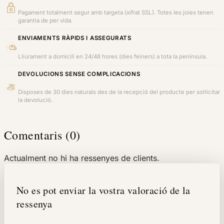
Pagament totalment segur amb targeta (xifrat SSL). Totes les joies tenen
garantia de per vida.
ENVIAMENTS RÀPIDS I ASSEGURATS
Lliurament a domicili en 24/48 hores (dies feiners) a tota la península.
DEVOLUCIONS SENSE COMPLICACIONS
Disposes de 30 dies naturals des de la recepció del producte per sol·licitar
la devolució.
Comentaris (0)
Actualment no hi ha ressenyes de clients.
No es pot enviar la vostra valoració de la
ressenya