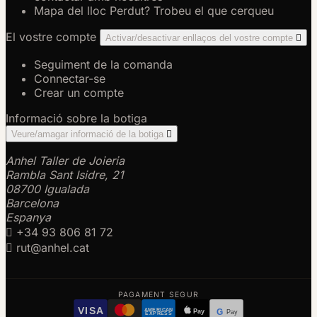
Mapa del lloc
Perdut? Trobeu el que cerqueu
El vostre compte
Activar/desactivar enllaços del vostre compte

Seguiment de la comanda
Connectar-se
Crear un compte
Informació sobre la botiga
Veure/amagar informació de la botiga

Anhel Taller de Joieria
Rambla Sant Isidre, 21
08700 Igualada
Barcelona
Espanya

+34 93 806 81 72

rut@anhel.cat
PAGAMENT SEGUR
VISA
AMERICAN
Pay
G
Pay
EXPRESS