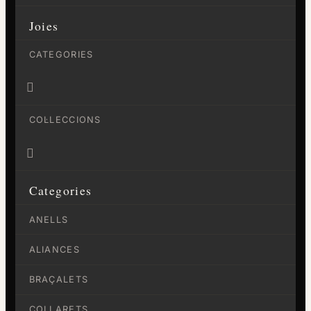
Joies
CATEGORIES

COL·LECCIONS

Categories
ANELLS
ALIANCES
BRAÇALETS
COLLARETS