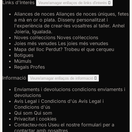
Links d'Interès
Veure/amagar enllaços de links d'interès

Aliances de noces
Aliançes de noces úniques, fetes
a mà en or o plata. Disseny personalitzat i
l'experiència de crear-les vosaltres al taller. Anhel
Joieria, Igualada.
Noves col·leccions
Noves col·leccions
Joies més venudes
Les joies més venudes
Mapa del lloc
Perdut? Trobeu el que cerqueu
Botigues
Múmuls
Regals Profes
Informació
Veure/amagar enllaços de informació

Enviaments i devolucions
condicions enviaments i
devolucions
Avís Legal i Condicions d'ús
Avís Legal i
Condicions d'ús
Qui som
Qui som
Privacitat i cookies
Contacteu-nos
Useu el nostre formulari per a
contactar amb nosaltres