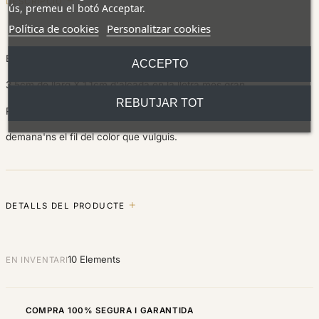
DESCRIPCIÓ
ús, premeu el botó Acceptar.
Política de cookies
Personalitzar cookies
Bonica polsera de plata de llei.
ACCEPTO
3,5cm de llarg X 1,1cm d'alçada en la lletra mes gran,
REBUTJAR TOT
Regualable que s'adapta a tots els canells
demana'ns el fil del color que vulguis.
DETALLS DEL PRODUCTE
10 Elements
EN INVENTARI
COMPRA 100% SEGURA I GARANTIDA