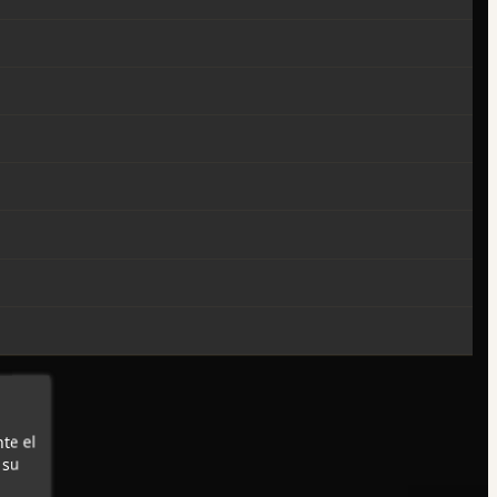
te el
 su