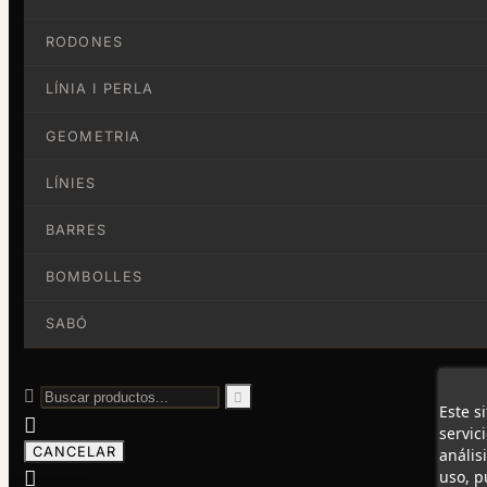
RODONES
LÍNIA I PERLA
GEOMETRIA
LÍNIES
BARRES
BOMBOLLES
SABÓ


Este s

servic
CANCELAR
anális

uso, p