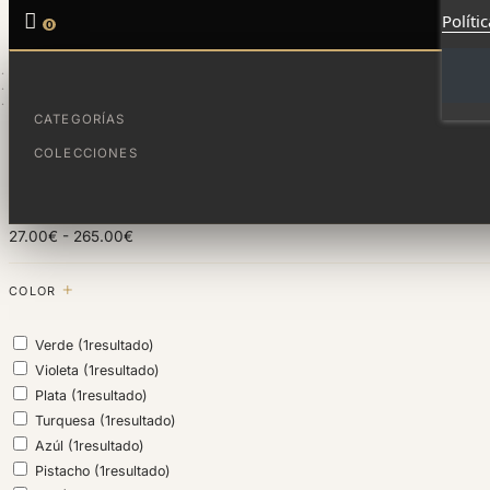

Políti
0
INICIO
FAMÍLIA
PARA NIÑOS Y NIÑAS
CATEGORÍAS
FILTRAR POR
COLECCIONES
PRECIO
27.00€ - 265.00€
COLOR
Verde
(1
resultado
)
Violeta
(1
resultado
)
Plata
(1
resultado
)
Turquesa
(1
resultado
)
Azúl
(1
resultado
)
Pistacho
(1
resultado
)