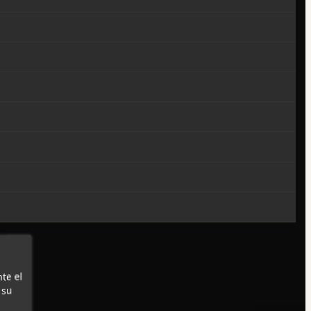
te el
 su