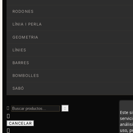
RODONES
LÍNIA I PERLA
GEOMETRIA
LÍNIES
BARRES
BOMBOLLES
SABÓ


Este s

servic
CANCELAR
anális

uso, p