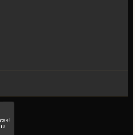
te el
 su