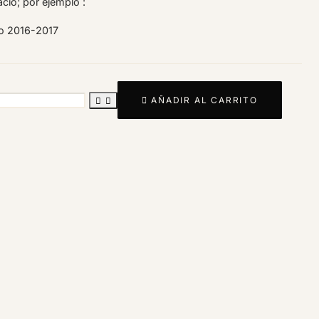
io; por ejemplo :
so 2016-2017

AÑADIR AL CARRITO

