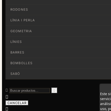
RODONES
LÍNIA I PERLA
GEOMETRIA
LÍNIES
BARRES
BOMBOLLES
SABÓ


Este s

servic
CANCELAR
anális

uso, p