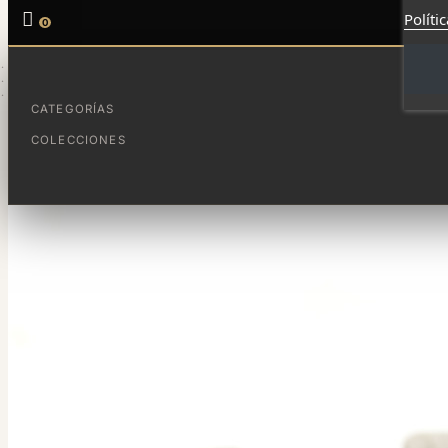

Políti
0
INICIO
PARA PROFES
LLIGAMS - MESTRA
CATEGORÍAS
COLECCIONES