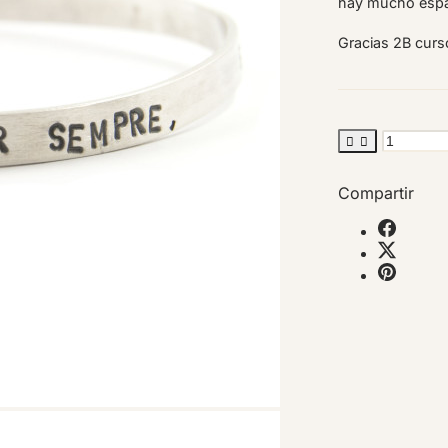
hay mucho espac
Gracias 2B cur


Compartir