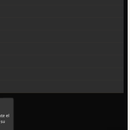
te el
 su