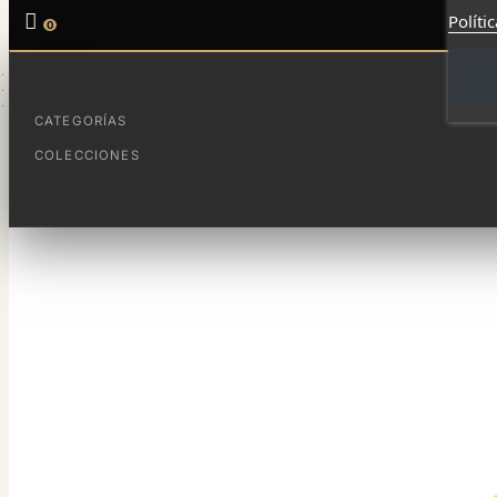

Políti
0
INICIO
PARA PROFES
LLAVERO CON NOMBRES
CATEGORÍAS
COLECCIONES