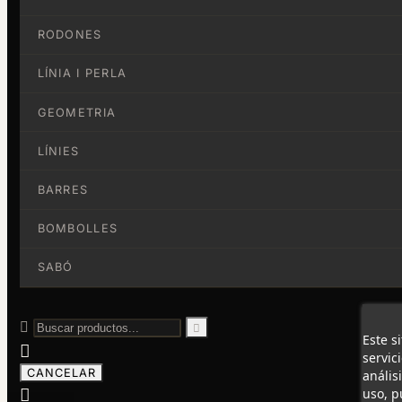
RODONES
LÍNIA I PERLA
GEOMETRIA
LÍNIES
BARRES
BOMBOLLES
SABÓ


Este s

servic
CANCELAR
anális

uso, p