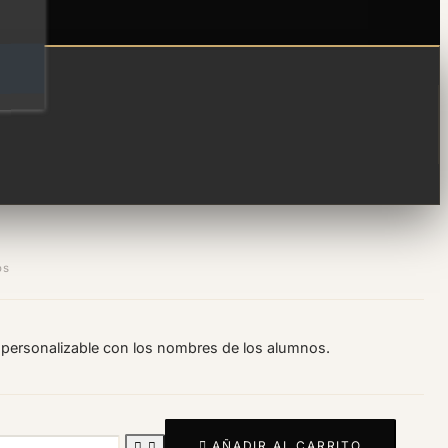
ro con nombres
os
a personalizable con los nombres de los alumnos.

AÑADIR AL CARRITO

