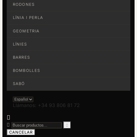
RODONES
LÍNIA I PERLA
GEOMETRIA
LÍNIES
BARRES
BOMBOLLES
SABÓ
Llámanos: +34 93 806 81 72



CANCELAR