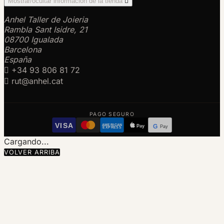
Mostrar/ocultar información de la tienda

Anhel Taller de Joieria
Rambla Sant Isidre, 21
08700 Igualada
Barcelona
España

+34 93 806 81 72

rut@anhel.cat
PAGO SEGURO
VISA
AMERICAN
Pay
G
Pay
EXPRESS
Cargando...
VOLVER ARRIBA