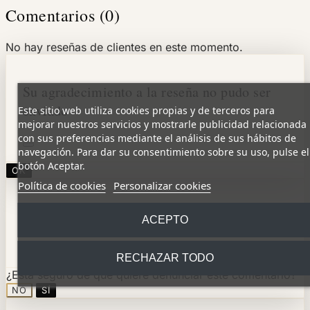
Comentarios (0)
No hay reseñas de clientes en este momento.
Su agradecimiento a la reseña no pudo ser
enviado
Este sitio web utiliza cookies propias y de terceros para
mejorar nuestros servicios y mostrarle publicidad relacionada
con sus preferencias mediante el análisis de sus hábitos de
navegación. Para dar su consentimiento sobre su uso, pulse el
botón Aceptar.
OK
Política de cookies
Personalizar cookies
Reportar comentario
ACEPTO
RECHAZAR TODO
¿Está seguro de que quiere denunciar este comentario?
NO
SÍ