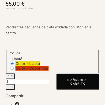
55,00 €
Impuestos incluidos
Pendientes pequeños de plata oxidada con latón en el
centro.
COLOR
: Llautó
Color - Llautó
Color - Cobre rojo



AÑADIR AL
CARRITO


Compartir