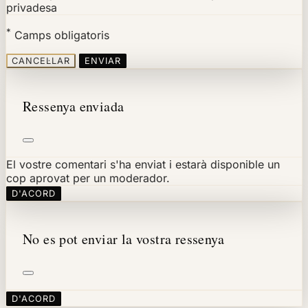
privadesa
*
Camps obligatoris
CANCEL·LAR
ENVIAR
Ressenya enviada
El vostre comentari s'ha enviat i estarà disponible un
cop aprovat per un moderador.
D'ACORD
No es pot enviar la vostra ressenya
D'ACORD