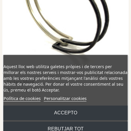
Aquest lloc web utilitza galetes pròpies i de tercers per
millorar els nostres serveis i mostrar-vos publicitat relacionada
amb les vostres preferències mitjançant l'anàlisi dels vostres
Esclava MagiC
hàbits de navegació. Per donar el vostre consentiment al seu
240,00 €
ús, premeu el botó Acceptar.
Política de cookies
Personalitzar cookies
ACCEPTO
REBUTJAR TOT