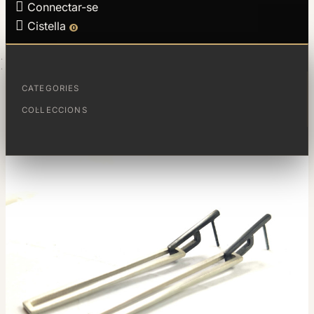

Connectar-se

Cistella
0
PÀGINA PRINCIPAL
ARRACADES MAGIC
CATEGORIES
COL·LECCIONS