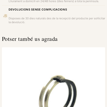
Lliurament a domicili en 24/48 hores (dies feiners) a tota la península.
DEVOLUCIONS SENSE COMPLICACIONS
Disposes de 30 dies naturals des de la recepció del producte per sol·licitar
la devolució.
Potser també us agrada