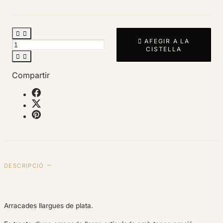



AFEGIR A LA
CISTELLA


Compartir
DESCRIPCIÓ
Arracades llargues de plata.