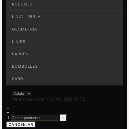
RODONES
LÍNIA I PERLA
GEOMETRIA
LÍNIES
BARRES
BOMBOLLES
SABÓ
Telefoneu-nos: +34 93 806 81 72



CANCEL·LAR