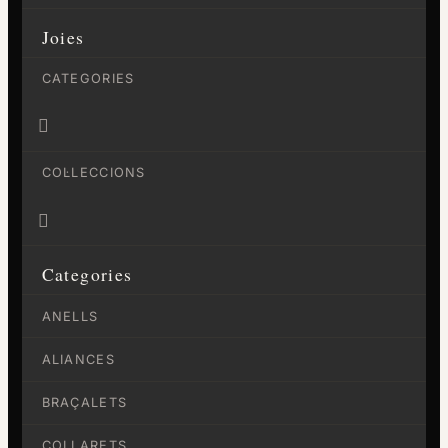
Joies
CATEGORIES

COL·LECCIONS

Categories
ANELLS
ALIANCES
BRAÇALETS
COLLARETS