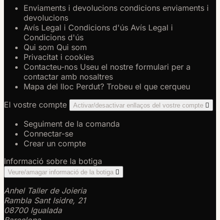
Enviaments i devolucions
condicions enviaments i
devolucions
Avís Legal i Condicions d'ús
Avís Legal i
Condicions d'ús
Qui som
Qui som
Privacitat i cookies
Contacteu-nos
Useu el nostre formulari per a
contactar amb nosaltres
Mapa del lloc
Perdut? Trobeu el que cerqueu
El vostre compte
Activar/desactivar enllaços del vostre compte

Seguiment de la comanda
Connectar-se
Crear un compte
Informació sobre la botiga
Veure/amagar informació de la botiga

Anhel Taller de Joieria
Rambla Sant Isidre, 21
08700 Igualada