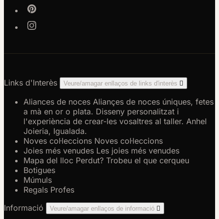
Links d'Interès
Veure/amagar enllaços de links d'interès

Aliances de noces
Aliançes de noces úniques, fetes
a mà en or o plata. Disseny personalitzat i
l'experiència de crear-les vosaltres al taller. Anhel
Joieria, Igualada.
Noves col·leccions
Noves col·leccions
Joies més venudes
Les joies més venudes
Mapa del lloc
Perdut? Trobeu el que cerqueu
Botigues
Múmuls
Regals Profes
Informació
Veure/amagar enllaços de informació
