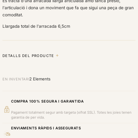
Es tracta d'una arracada llarga articulada amb tanca presió,
l'articulació i dona un moviment que fa que sigui una peça de gran
comoditat.
Llargada total de l'arracada 6,5cm
DETALLS DEL PRODUCTE
2 Elements
EN INVENTARI
COMPRA 100% SEGURA I GARANTIDA
Pagament totalment segur amb targeta (xifrat SSL). Totes les joies tenen
garantia de per vida.
ENVIAMENTS RÀPIDS I ASSEGURATS