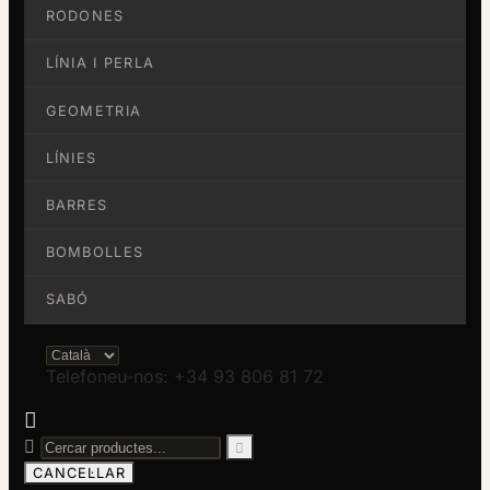
RODONES
LÍNIA I PERLA
GEOMETRIA
LÍNIES
BARRES
BOMBOLLES
SABÓ
Telefoneu-nos: +34 93 806 81 72



CANCEL·LAR