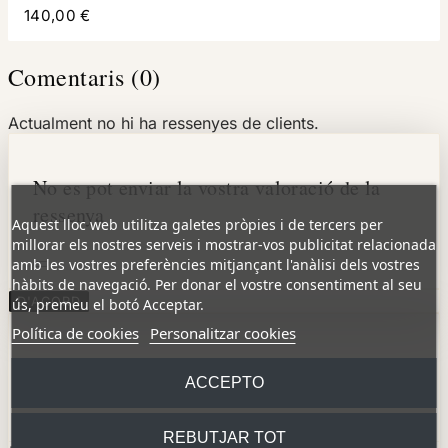
140,00 €
Comentaris (0)
Actualment no hi ha ressenyes de clients.
No es pot enviar la vostra valoració de la
ressenya
Aquest lloc web utilitza galetes pròpies i de tercers per
millorar els nostres serveis i mostrar-vos publicitat relacionada
amb les vostres preferències mitjançant l'anàlisi dels vostres
hàbits de navegació. Per donar el vostre consentiment al seu
D'ACORD
ús, premeu el botó Acceptar.
Política de cookies
Personalitzar cookies
Reportar comentari
ACCEPTO
REBUTJAR TOT