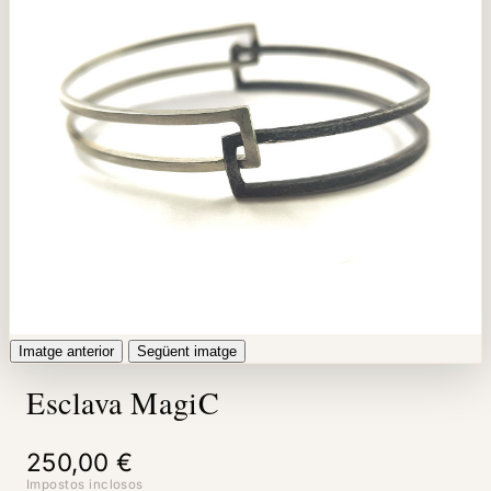
Imatge anterior
Següent imatge
Esclava MagiC
250,00 €
Impostos inclosos