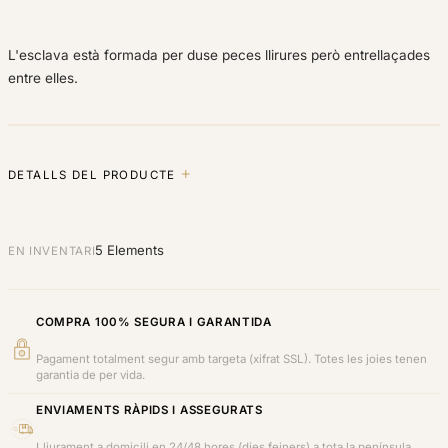
L'esclava està formada per duse peces llirures però entrellaçades
entre elles.
DETALLS DEL PRODUCTE
5 Elements
EN INVENTARI
COMPRA 100% SEGURA I GARANTIDA
Pagament totalment segur amb targeta (xifrat SSL). Totes les joies tenen
garantia de per vida.
ENVIAMENTS RÀPIDS I ASSEGURATS
Lliurament a domicili en 24/48 hores (dies feiners) a tota la península.