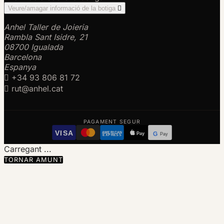
Veure/amagar informació de la botiga

Anhel Taller de Joieria
Rambla Sant Isidre, 21
08700 Igualada
Barcelona
Espanya

+34 93 806 81 72

rut@anhel.cat
PAGAMENT SEGUR
VISA
AMERICAN
Pay
G
Pay
EXPRESS
Carregant ...
TORNAR AMUNT