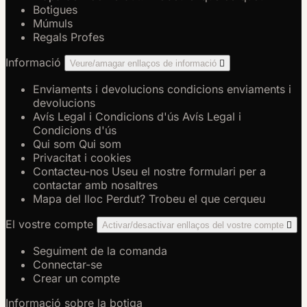
Botigues
Múmuls
Regals Profes
Informació
Veure/amagar enllaços de informació

Enviaments i devolucions
condicions enviaments i
devolucions
Avís Legal i Condicions d'ús
Avís Legal i
Condicions d'ús
Qui som
Qui som
Privacitat i cookies
Contacteu-nos
Useu el nostre formulari per a
contactar amb nosaltres
Mapa del lloc
Perdut? Trobeu el que cerqueu
El vostre compte
Activar/desactivar enllaços del vostre compte

Seguiment de la comanda
Connectar-se
Crear un compte
Informació sobre la botiga