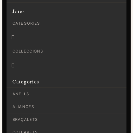
Joies
CATEGORIES

COL·LECCIONS

Categories
ANELLS
ALIANCES
BRAÇALETS
COLLARETS