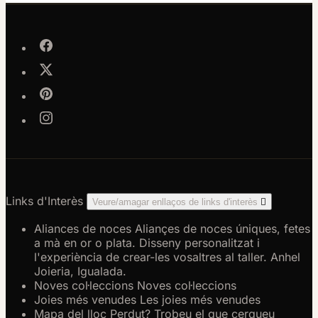
Links d'Interès
Veure/amagar enllaços de links d'interès

Aliances de noces
Aliançes de noces úniques, fetes
a mà en or o plata. Disseny personalitzat i
l'experiència de crear-les vosaltres al taller. Anhel
Joieria, Igualada.
Noves col·leccions
Noves col·leccions
Joies més venudes
Les joies més venudes
Mapa del lloc
Perdut? Trobeu el que cerqueu