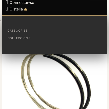

Connectar-se

Cistella
0
PÀGINA PRINCIPAL
ESCLAVA MAGIC
CATEGORIES
COL·LECCIONS