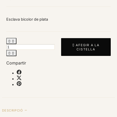
Esclava bicolor de plata



AFEGIR A LA
CISTELLA


Compartir
DESCRIPCIÓ