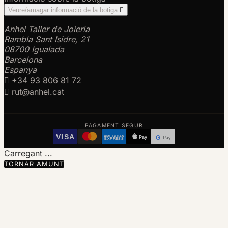
Veure/amagar informació de la botiga

Anhel Taller de Joieria
Rambla Sant Isidre, 21
08700 Igualada
Barcelona
Espanya

+34 93 806 81 72

rut@anhel.cat
PAGAMENT SEGUR
VISA
AMERICAN
Pay
G
Pay
EXPRESS
Carregant ...
TORNAR AMUNT