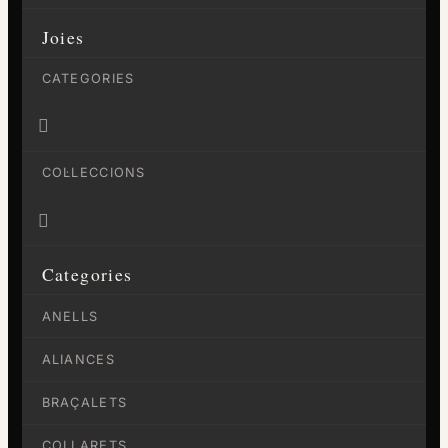
Joies
CATEGORIES

COL·LECCIONS

Categories
ANELLS
ALIANCES
BRAÇALETS
COLLARETS