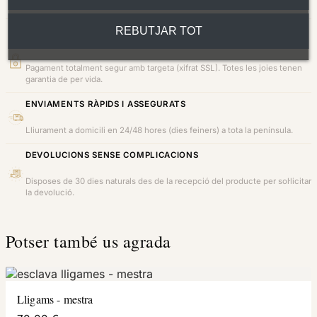
REBUTJAR TOT
COMPRA 100% SEGURA I GARANTIDA
Pagament totalment segur amb targeta (xifrat SSL). Totes les joies tenen
garantia de per vida.
ENVIAMENTS RÀPIDS I ASSEGURATS
Lliurament a domicili en 24/48 hores (dies feiners) a tota la península.
DEVOLUCIONS SENSE COMPLICACIONS
Disposes de 30 dies naturals des de la recepció del producte per sol·licitar
la devolució.
Potser també us agrada
Lligams - mestra