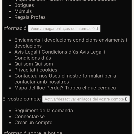
Botigues
Múmuls
Regals Profes
Informació
Veure/amagar enllaços de informació

Enviaments i devolucions
condicions enviaments i
devolucions
Avís Legal i Condicions d'ús
Avís Legal i
Condicions d'ús
Qui som
Qui som
Privacitat i cookies
Contacteu-nos
Useu el nostre formulari per a
contactar amb nosaltres
Mapa del lloc
Perdut? Trobeu el que cerqueu
El vostre compte
Activar/desactivar enllaços del vostre compte

Seguiment de la comanda
Connectar-se
Crear un compte
Informació sobre la botiga