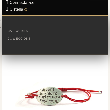

Connectar-se

Cistella
0
PÀGINA PRINCIPAL
PER PROFES
ALGUNS HEROIS
CATEGORIES
COL·LECCIONS