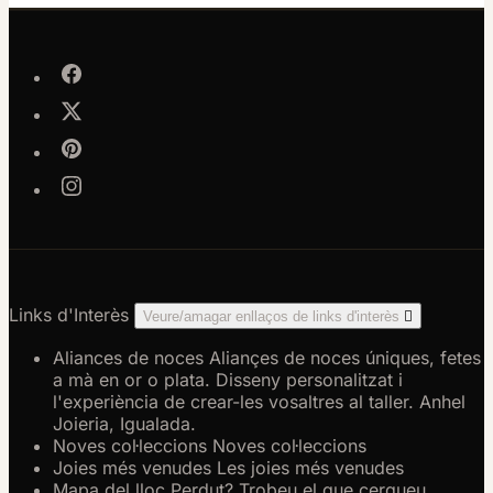
Links d'Interès
Veure/amagar enllaços de links d'interès

Aliances de noces
Aliançes de noces úniques, fetes
a mà en or o plata. Disseny personalitzat i
l'experiència de crear-les vosaltres al taller. Anhel
Joieria, Igualada.
Noves col·leccions
Noves col·leccions
Joies més venudes
Les joies més venudes
Mapa del lloc
Perdut? Trobeu el que cerqueu