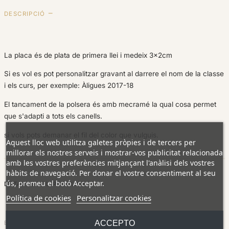
DESCRIPCIÓ
La placa és de plata de primera llei i medeix 3x2cm
Si es vol es pot personalitzar gravant al darrere el nom de la classe
i els curs, per exemple: Àligues 2017-18
El tancament de la polsera és amb mecramé la qual cosa permet
que s'adapti a tots els canells.
si vols pots demanar el fil del color que vulguis.
Aquest lloc web utilitza galetes pròpies i de tercers per
millorar els nostres serveis i mostrar-vos publicitat relacionada
amb les vostres preferències mitjançant l'anàlisi dels vostres
hàbits de navegació. Per donar el vostre consentiment al seu
ús, premeu el botó Acceptar.
DETALLS DEL PRODUCTE
Política de cookies
Personalitzar cookies
10 Elements
ACCEPTO
EN INVENTARI