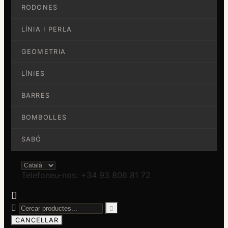
RODONES
LÍNIA I PERLA
GEOMETRIA
LÍNIES
BARRES
BOMBOLLES
SABÓ
Telefoneu-nos: +34 93 806 81 72



CANCEL·LAR