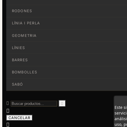
RODONES
LÍNIA I PERLA
GEOMETRIA
LÍNIES
BARRES
BOMBOLLES
SABÓ


Este s

servic
CANCELAR
anális

uso, p