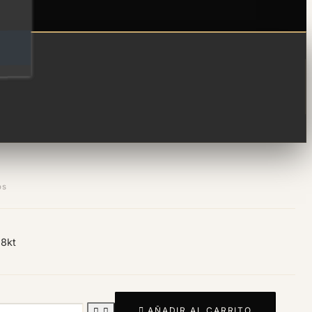
os
18kt

AÑADIR AL CARRITO

