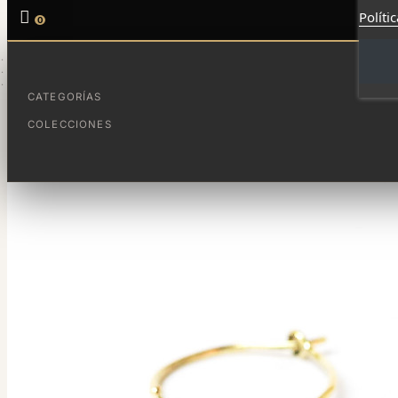

Políti
0
INICIO
JOYAS DESTACADAS
HOOPS
CATEGORÍAS
COLECCIONES