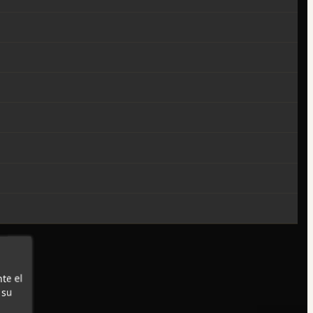
te el
 su